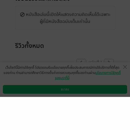
หนังสือเล่มนี้เปิดให้แสดงความคิดเห็นได้เฉพาะ
ผู้ที่มีหนังสือฉบับเต็มเท่านั้น
รีวิวทั้งหมด
หน้าที่ 1
เว็บไซต์นี้มีการใช้คุกกี้ โปรดยอมรับนโยบายคุกกี้เพื่อประสบการณ์การใช้บริการที่ดีที่สุด
ของท่าน ท่านสามารถศึกษาวิธีการตั้งค่าการควบคุมคุกกี้ของท่านผ่าน
นโยบายการใช้คุกกี้
ของเราที่นี่
จบแบบนี้หรอ
มีแล้ว -
ตกลง
ap-user-85458847855616
ดาวน์โหลดแอป
วิธีการใช้งาน
ติดต่อเรา
0
15 มิ.ย. 2565
8:8 น.
หน้าที่ 1