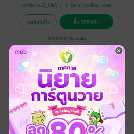
Ma-NuD_LaW
นิยายวาย Boy Love
/ Yaoi
ทดลองอ่าน
ซื้อ 199 บาท
No Rating
อยากได้
ซื้อเป็นของขวัญ
ติดตาม
แชร์
จาก 'เลขา'
พัฒนามาเป็น 'คู่ขา'
ก่อนจะก้าวเข้าสู่ตำแหน่ง 'เมียน้อย'
Boy love / Yaoi
ดรามา
โรแมนติก
โรมานซ์
18+