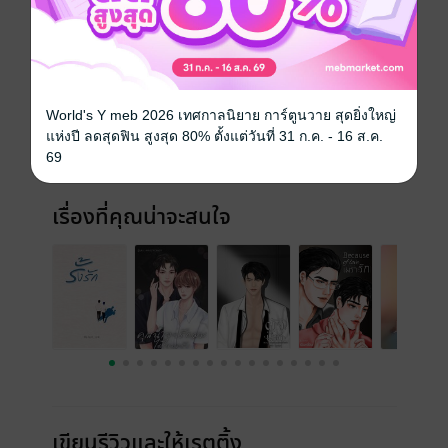
ประเภทไฟล์
pdf, epub
(สารบัญ)
วันที่วางขาย
05 มิถุนายน 2565
World's Y meb 2026 เทศกาลนิยาย การ์ตูนวาย สุดยิ่งใหญ่
ความยาว
230 หน้า (≈ 47,030 คำ)
แห่งปี ลดสุดฟิน สูงสุด 80% ตั้งแต่วันที่ 31 ก.ค. - 16 ส.ค.
69
ราคาปก
220 บาท (ประหยัด 9%)
เรื่องที่คุณน่าจะสนใจ
เขียนรีวิวและให้เรตติ้ง