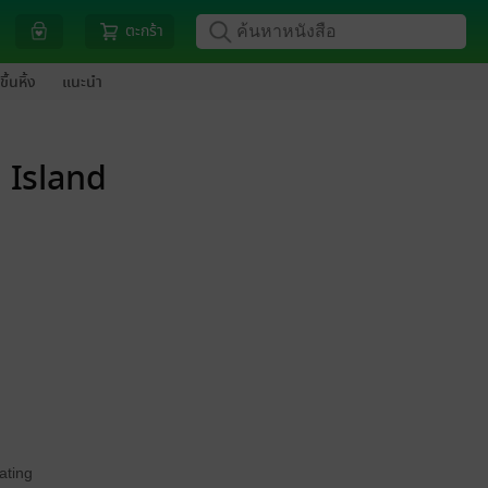
ตะกร้า
ขึ้นหิ้ง
แนะนำ
i Island
ating