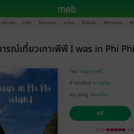
หน้าแรก
ขายดี
ใหม่มาแรง
มาใหม่
โปรโมชัน
ฟรีกระจาย
ฮิต
รณ์เที่ยวเกาะพีพี I was in Phi Ph
โดย
ไข่มุกราตรี
สำนักพิมพ์
สายฤทัย
หมวดหมู่
ท่องเที่ยว
ฟรี
5.00
1 R