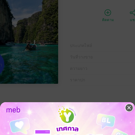
ติดตาม
แชร
ประเภทไฟล์
วันที่วางขาย
ความยาว
ราคาปก
จ