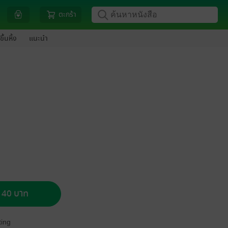
ตะกร้า
ขึ้นหิ้ง
แนะนำ
อ 40 บาท
ing