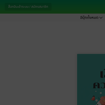
ล็อกอินเข้าระบบ / สมัครสมาชิก
อีบุ๊กทั้งหมด