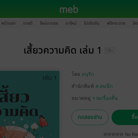
หน้าแรก
ขายดี
ใหม่มาแรง
มาใหม่
โปรโมชัน
ฟรีกระจาย
ฮิต
เสี้ยวความคิด เล่ม 1
โดย
อนุรัก
สำนักพิมพ์
ส.สมนึก
หมวดหมู่
รวมเรื่องสั้น
ทดลองอ่าน
ซื้
No Rat