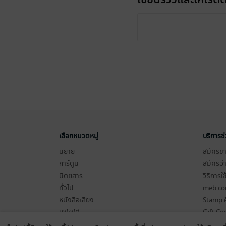
เลือกหมวดหมู่
บริการช
นิยาย
สมัครขาย
การ์ตูน
สมัครอ่
นิตยสาร
วิธีการใ
ทั่วไป
meb co
หนังสือเสียง
Stamp ค
บุฟเฟต์
Gift Co
เงื่อนไข