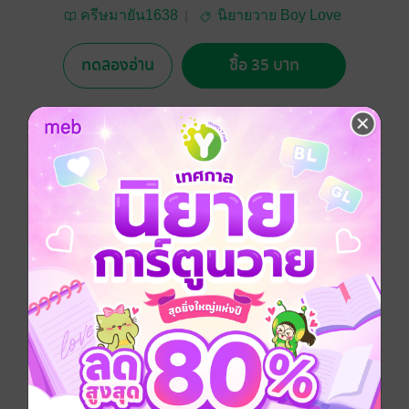
ครีษมายัน1638
นิยายวาย Boy Love
/ Yaoi
ทดลองอ่าน
ซื้อ 35 บาท
5.00
3 Rating
อยากได้
ซื้อเป็นของขวัญ
ติดตาม
แชร์
ความรักของซินเยว่จะเป็นอย่างไร เมื่อต้องปิดซ้อนตัวตน
ที่แท้จริงของตัวเองว่าเป็นชาย เมื่อเขาพบว่าตกหลุมรัก
ท่านแม่ทัพใหญ่หงอี้ฉิน แห่งฉางโจวที่มาเที่ยวเมืองต้าหลี่
Boy love / Yaoi