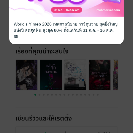
ประเภทไฟล์
pdf, epub
(สารบัญ)
วันที่วางขาย
07 มิถุนายน 2565
ความยาว
22 หน้า (≈ 8,103 คำ)
World's Y meb 2026 เทศกาลนิยาย การ์ตูนวาย สุดยิ่งใหญ่
แห่งปี ลดสุดฟิน สูงสุด 80% ตั้งแต่วันที่ 31 ก.ค. - 16 ส.ค.
ราคาปก
35 บาท
69
เรื่องที่คุณน่าจะสนใจ
เขียนรีวิวและให้เรตติ้ง