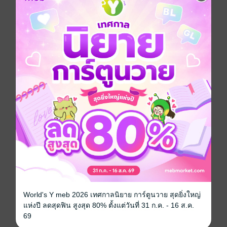
“เซอร์ไพร์ส!!” ชายหนุ่มกล่าวก่อนที่จะสวมสร้อยคอเส้น
เล็กให้หญิงสาว ซึ่งเขาเตรียมมาไว้เป็นของขวัญวันเกิดให้
เธอ
“เนื่องในโอกาสอะไรคะ” พลอยชมพูทำท่าไขสือ
“ก็วันเกิดคุณไงครับที่รัก” เหมันต์หอมแก้มหญิงสาวไปหนึ่ง
ที
“งั้นฉันขอของขวัญวันเกิดอย่างอื่นได้มั้ยคะ” เป็นโอกาสที่
ดีที่พลอยชมพูจะถามในสิ่งที่เธอสงสัย เธออยากรู้เหมือนกัน
ว่าเขาจะตอบเธอว่าอย่างไร
“ได้สิ ผมให้คุณได้ทุกอย่างอยู่แล้ว” เหมันต์ตอบอย่างไม่คิด
“เราแต่งงานกันนะคะ” พลอยชมพูเอ่ยถามออกไปด้วยความ
หวัง เธอหวังว่าเขาจะตอบตกลง แม้ว่าเธอจะต้องเป็นฝ่าย
เอ่ยถามเรื่องนี้ก่อนทั้งที่เป็นผู้หญิงก็ตาม แต่ถ้าอีกหนึ่งเดือน
ข้างหน้าเขาต้องแต่งงานจริงๆ อย่างที่เธอแอบได้ยินมา
เขาคงต้องปฏิเสธเธออย่างแน่นอน
“เอ่อเรื่องนี้ รอผมก่อนนะ ถ้าผมจัดการอะไรเรียบร้อยแล้ว
เราจะแต่งงานกันทันที” เหมันต์อึกอักขึ้นมา เขาไม่แน่ใจ
ว่าเพราะอะไรหญิงสาวจึงพูดเรื่องนี้ขึ้นมา
“ค่ะ ฉันจะรอนะคะ” พลอยชมพูมีคำตอบในใจแล้วว่าเธอ
World's Y meb 2026 เทศกาลนิยาย การ์ตูนวาย สุดยิ่งใหญ่
จะทำอย่างไรต่อไป เขาไม่มีความจริงใจให้เธอเลยสักนิด
แห่งปี ลดสุดฟิน สูงสุด 80% ตั้งแต่วันที่ 31 ก.ค. - 16 ส.ค.
เธอรู้ว่าเขาแค่ตอบให้มันผ่านไปวันๆ เท่านั้น เธอมันแค่
69
ของตายสำหรับเขา ถ้างั้นเขาก็ไม่ควรที่จะรู้ว่าในท้องของ