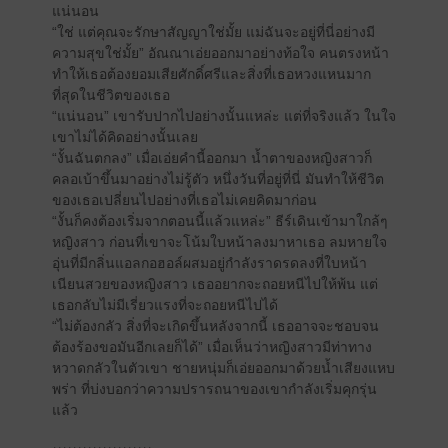
แน่นอน
“ใช่ แต่คุณจะรักษาสัญญาใช่มั้ย แม่ฉันจะอยู่ที่นี่อย่างมี
ความสุขใช่มั้ย” อัณณาเอ่ยออกมาอย่างท้อใจ คนตรงหน้า
ทำให้เธอต้องยอมเสียศักดิ์ศรีและสิ่งที่เธอหวงแหนมาก
ที่สุดในชีวิตของเธอ
“แน่นอน” เขารับปากไปอย่างนั้นแหล่ะ แต่ที่จริงแล้ว ในใจ
เขาไม่ได้คิดอย่างนั้นเลย
“งั้นฉันตกลง” เมื่อเอ่ยคำนี้ออกมา น้ำตาของหญิงสาวก็
คลอเบ้าขึ้นมาอย่างไม่รู้ตัว หนึ่งวันที่อยู่ที่นี่ มันทำให้ชีวิต
ของเธอเปลี่ยนไปอย่างที่เธอไม่เคยคิดมาก่อน
“งั้นก็คงต้องเริ่มจากตอนนี้แล้วแหล่ะ” ธีร์เดินเข้ามาใกล้ๆ
หญิงสาว ก่อนที่เขาจะโน้มใบหน้าลงมาหาเธอ ลมหายใจ
อุ่นที่มีกลิ่นแอลกอฮอล์ผสมอยู่กำลังราดรดลงที่ใบหน้า
เนียนสวยของหญิงสาว เธออยากจะถอยหนีไปให้พ้น แต่
เธอกลับไม่มีเรี่ยวแรงที่จะถอยหนีไปได้
“ไม่ต้องกลัว สิ่งที่จะเกิดขึ้นหลังจากนี้ เธออาจจะชอบจน
ต้องร้องขอมันอีกเลยก็ได้” เมื่อเห็นว่าหญิงสาวมีท่าทาง
หวาดกลัวในตัวเขา ชายหนุ่มก็เอ่ยออกมาด้วยน้ำเสียงแหบ
พร่า ที่บ่งบอกว่าความปรารถนาของเขากำลังเริ่มคุกรุ่น
แล้ว