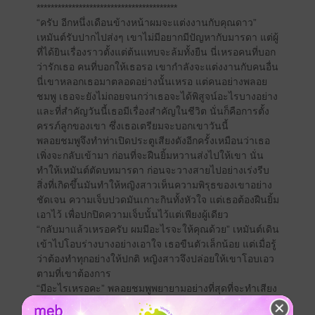
****************************************
“ครับ อีกหนึ่งเดือนข้างหน้าผมจะแต่งงานกับคุณดาว”
เหมันต์รับปากไปส่งๆ เขาไม่มีอยากมีปัญหากับมารดา แต่ผู้
ที่ได้ยินเรื่องราวตั้งแต่ต้นแทบจะล้มทั้งยืน นี่เหรอคนที่บอก
ว่ารักเธอ คนที่บอกให้เธอรอ เขากำลังจะแต่งงานกับคนอื่น
นี่เขาหลอกเธอมาตลอดอย่างนั้นเหรอ แต่คนอย่างพลอย
ชมพู เธอจะยังไม่ถอยจนกว่าเธอจะได้พิสูจน์อะไรบางอย่าง
และที่สำคัญวันนี้เธอมีเรื่องสำคัญในชีวิต นั่นก็คือการตั้ง
ครรภ์ลูกของเขา ซึ่งเธอเตรียมจะบอกเขาวันนี้
พลอยชมพูจึงทำท่าเปิดประตูเสียงดังอีกครั้งเหมือนว่าเธอ
เพิ่งจะกลับเข้ามา ก่อนที่จะฝืนยิ้มหวานส่งไปให้เขา นั่น
ทำให้เหมันต์ตัดบทมารดา ก่อนจะวางสายไปอย่างเร่งรีบ
สิ่งที่เกิดขึ้นมันทำให้หญิงสาวเห็นความพิรุธของเขาอย่าง
ชัดเจน ความเจ็บปวดมันเกาะกินทั้งหัวใจ แต่เธอต้องฝืนยิ้ม
เอาไว้ เพื่อปกปิดความเจ็บนั้นไว้แต่เพียงผู้เดียว
“กลับมาแล้วเหรอครับ ผมมีอะไรจะให้คุณด้วย” เหมันต์เดิน
เข้าไปโอบร่างบางอย่างเอาใจ เธอขืนตัวเล็กน้อย แต่เมื่อรู้
ว่าต้องทำทุกอย่างให้ปกติ หญิงสาวจึงปล่อยให้เขาโอบเอว
ตามที่เขาต้องการ
“มีอะไรเหรอคะ” พลอยชมพูพยายามอย่างที่สุดที่จะทำเสียง
ปกติ