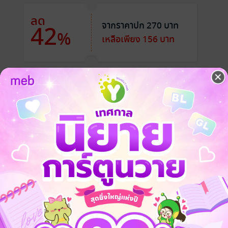
ลด
จากราคาปก 270 บาท
42
%
เหลือเพียง 156 บาท
ล่นๆ เพราะเป็นถึงสตรีมเมอร์ที่มียอดเข้าชมเกือบครึ่งแสน หนุ่มโอเมก้าจอมท
กับอัลฟ่าอย่าง "ซุง" หรือ "เฮียซุง" ผู้มาพร้อมกับพันธะอีนทรีแสนสง่าและลู
กจับเข้าปากทุกเวลาและปัญหาแสนวุ่นวายในแต่ละวัน มีทั้งเรื่องราวน่าปวดห
แฟนตาซี
18+
omegaverse