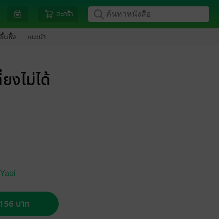
ตะกร้า
ขึ้นหิ้ง
แนะนำ
่ยงไม่ได้
 Yaoi
อ 156 บาท