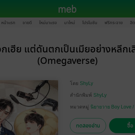
หน้าแรก
ขายดี
ใหม่มาแรง
มาใหม่
โปรโมชัน
ฟรีกระจาย
ฮิต
ือกเฮีย แต่ดันตกเป็นเมียอย่างหลีกเลี
(Omegaverse)
โดย
ShyLy
สำนักพิมพ์
ShyLy
หมวดหมู่
นิยายวาย Boy Love /
ทดลองอ่าน
ซื้