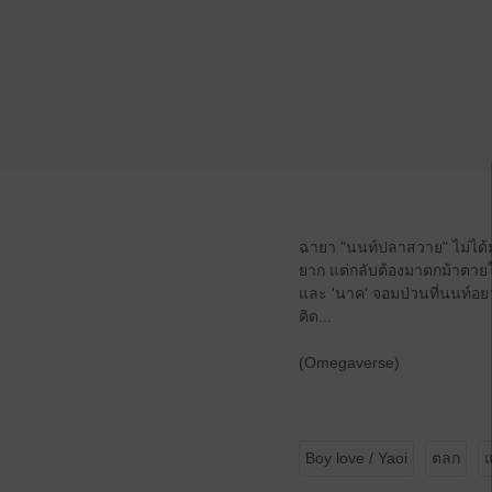
ฉายา "นนท์ปลาสวาย" ไม่ได้มาเ
ยาก แต่กลับต้องมาตกม้าตายให้
และ 'นาค' จอมป่วนที่นนท์อยา
คิด...
(Omegaverse)
Boy love / Yaoi
ตลก