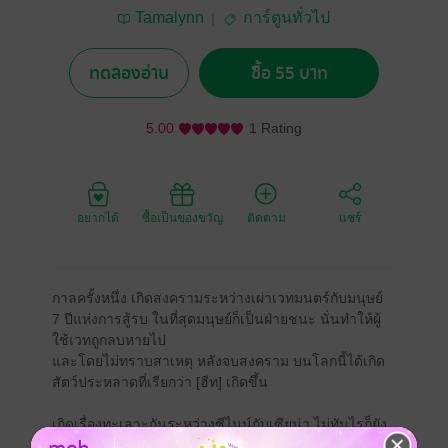
Tamalynn
การ์ตูนทั่วไป
ทดลองอ่าน
ซื้อ 55 บาท
5.00
1 Rating
อยากได้
ซื้อเป็นของขวัญ
ติดตาม
แชร์
กาลครั้งหนึ่ง เกิดสงครามระหว่างเผ่าเวทมนตร์กับมนุษย์
7 ปีแห่งการสู้รบ ในที่สุดมนุษย์ก็เป็นฝ่ายชนะ นั่นทำให้ผู้
ใช้เวทถูกลบหายไป
และโดยไม่ทราบสาเหตุ หลังจบสงคราม บนโลกนี้ได้เกิด
สัตว์ประหลาดที่เรียกว่า [ฮีท] เกิดขึ้น
เกิดเรื่องทะเลาะกันระหว่างซีไนน์กับเซียน่า ไม่ทันไรก็ยัง
เจอความลับที่น่าตกใจอีก