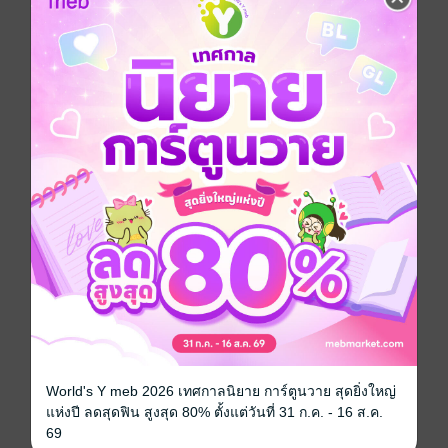
ถึงอย่างนั้นวันคืนก็ดำเนินต่อไป เซียน่าได้รับภารกิจที่ห้าม
ทำพลาดเด็ดขาด!!
แอกชัน
ผจญภัย
แฟนตาซี
การ์ตูนไทย
ซีรีส์
Heat
ประเภทไฟล์
pdf
วันที่วางขาย
07 มิถุนายน 2565
ความยาว
72 หน้า
ราคาปก
80 บาท (ประหยัด 31%)
สนใจเวอร์ชันกระดาษ เชิญทางนี้!
เวอร์ชันกระดาษมีวางขายที่เว็บไซต์สำนัก
World's Y meb 2026 เทศกาลนิยาย การ์ตูนวาย สุดยิ่งใหญ่
พิมพ์ จะไม่มีขายโดย MEB นะจ๊ะ สามารถสั่ง
แห่งปี ลดสุดฟิน สูงสุด 80% ตั้งแต่วันที่ 31 ก.ค. - 16 ส.ค.
ซื้อ หรือติดต่อคนขายโดยตรงเลยจ้ะ
69