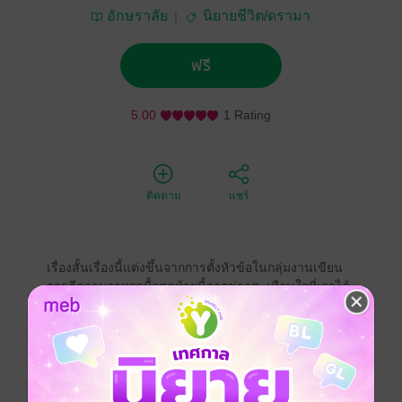
อักษราลัย
นิยายชีวิต/ดรามา
ฟรี
5.00
1 Rating
ติดตาม
แชร์
เรื่องสั้นเรื่องนี้แต่งขึ้นจากการตั้งหัวข้อในกลุ่มงานเขียน
การตีความอาหารมื้อสุดท้ายนี้จากข่าวสะเทือนใจที่เราได้
พบกันอยู่บ่อยในทุกเมื่อเชื่อวัน ซึ่งบางครั้งความจริงนั้่นก็
เจ็บปวดเกินกว่าจะยอมรับ และที่มาของการกระทำบาง
อย่างอาจมีมากมาย ที่ประกอบให้ใครสักคนเป็นคนอย่างที่
เป็นอยู่ ขอเชิญอ่านกันค่ะ
อักษราลัย