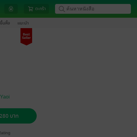
ตะกร้า
ขึ้นหิ้ง
แนะนำ
 Yaoi
อ 280 บาท
Rating