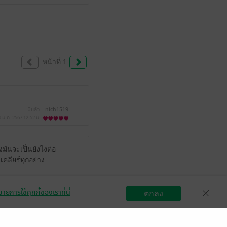
หน้าที่ 1
มีแล้ว -
nich1519
9 ม.ค. 2567
12:52 น.
องมันจะเป็นยังไงต่อ
เคลียร์ทุกอย่าง
ายการใช้คุกกี้ของเราที่นี่
บไปมาน่ะ อยากให้
ตกลง
สมัครขายอีบุ๊ก
วิธีการใช้งาน
ติดต่อเรา