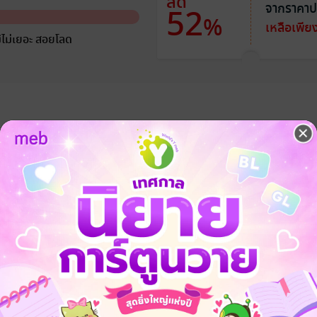
ลด
จากราคาป
52
%
เหลือเพีย
ีไม่เยอะ สอยโลด
ของ 'ทิศเหนือ' ได้ทรยศหักหลังเขาด้วยการขโมยผลงานวิจัยของเขาไปแลกกับกา
ตเขาพลิกคว่ำแทบจะพังไม่เป็นท่า
เริ่มประสบความสำเร็จกับงานวิจัยชิ้นใหม่ คืนนั้นเพื่อนๆ พาเขาไปฉลองคว
กขาย' คนหนึ่งเป็นของขวัญ
ก...
เขาถึงได้รู้ว่า เด็กที่เขานอนด้วยคือ 'พระพาย' น้องชายที่ยังไม่บรรลุนิติภ
ีบบังคับให้เขามอบผลงานวิจัยให้กับบริษัทของพี่ชายและยังบังคับให้เขาจดทะเ
 แต่ทิศเหนือก็จำต้องยอมรับเงื่อนไขนั้น แทนที่จะต้องเข้าคุก
่องนี้จบลงง่ายๆ เขาหมายมั่นเอาไว้ในใจว่าจะใช้เวลาสองปีนี้มอบบทเรียนให้
องพี่ชาย