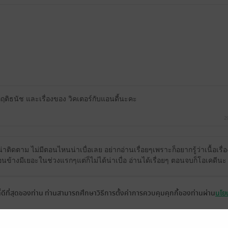
กฤติธนัช และเรื่องของ วิคเตอร์กับแอนดี้นะคะ
2
 น่าติดตาม ไม่มีตอนไหนน่าเบื่อเลย อย่ากอ่านเรื่อยๆเพราะก็อยากรู้ว่าเนื้อเรื่
ข้างมีเยอะในช่วงแรกๆแต่ก็ไม่ได้น่าเบื่อ อ่านได้เรื่อยๆ ตอนจบก็โอเคดีนะ 
ที่ดีที่สุดของท่าน ท่านสามารถศึกษาวิธีการตั้งค่าการควบคุมคุกกี้ของท่านผ่าน
นโยบ
การอ่านสะดุดนิดหน่อยคือ มีพิมพ์ผิดค่อนข้างเยอะ และบางประโยคใช้คำสลั
ะดีมากๆเลย เพราะอยากกลับมาอ่านอีกรอบ
์ตกหล่นเยอะ แต่เขียนเนื้อเรื่องสนุกมากเลยหยุดอ่านไม่ได้😁