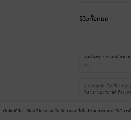
รีวิวทั้งหมด
รอเรื่องของ หลงเหลียงกับ
0
อ่านจบแล้ว เนื้อเรื่องสนุก
ไป บทncบรรยายดี ถึงจะค่อน
เว็บไซต์นี้มีการใช้คุกกี้ โปรดยอมรับนโยบายคุกกี้เพื่อประสบการณ์การใช้บริการ
*ที่ติดใจและทำให้อารมณ์
Language
ดาวน์โหลดแอป
คุณไรท์ตรวจทานแก้ไข้ จ
**ถึงจะมีคำที่พิมพ์ผิดพิมพ