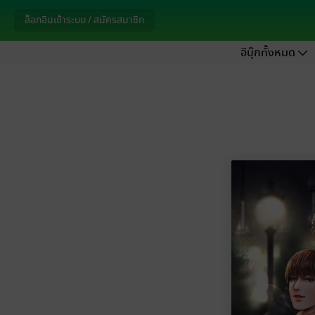
ล็อกอินเข้าระบบ / สมัครสมาชิก
อีบุ๊กทั้งหมด