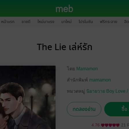
หน้าแรก
ขายดี
ใหม่มาแรง
มาใหม่
โปรโมชัน
ฟรีกระจาย
ฮิต
The Lie เล่ห์รัก
โดย
Mamamon
สำนักพิมพ์
mamamon
หมวดหมู่
นิยายวาย Boy Love /
ทดลองอ่าน
ซื้
4.76
21 