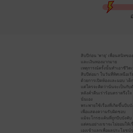
ม
สิบปีก่อน 'พายุ' เพื่อนสนิท
และเงินทองมากมาย
เหตุการณ์ครั้งนั้นทำเอาชีวิ
สิบปีต่อมา ในวันที่ทิศเหนือ
ด้วยการเปิดห้องและมอบ 'เด็
แต่ใครจะคิดว่านั่นจะเป็นกับดั
หลังค่ำคืนเร่าร้อนตราตรึงใจ 
นั่นเอง
พระพายใช้เรื่องที่เกิดขึ้นบ
เพื่อแสดงความรับผิดชอบ
แม้จะโกรธแค้นที่ถูกบีบบังคับ
แต่คนอย่างเขาจะไม่ยอมให้เรื
เองเข้าแลกเพื่อผลประโยชน์ข