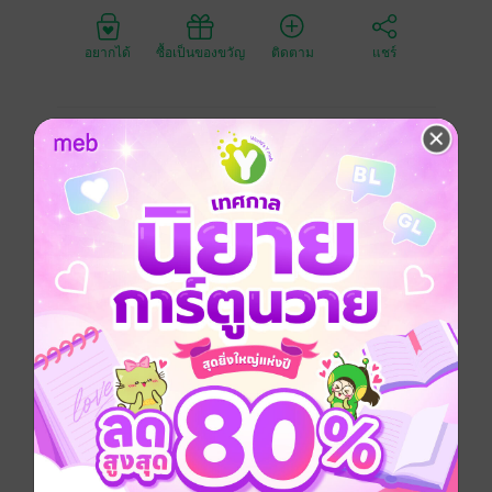
อยากได้
ซื้อเป็นของขวัญ
ติดตาม
แชร์
เมื่อตื่นมาแฟนของคุณเปลี่ยนไป เมื่อเธอกลายเป็นน้อง
หมา/น้องแมวเรื่องราวความน่ารักชวนขยุ้มหัวใจจึงเกิดขึ้น
หากคุณกำลังมองหาเรื่องราววุ่นวายสุดน่ารักที่จะทำให้
คุณอมยิ้ม จะปุ๊กปิ๊กขนาดไหน ไปลองอ่านกันได้เลยค่ะ♥
หวังว่าจะชอบน้า
Girl love / Yuri
การ์ตูนไทย
หนังสือแปล
ประสบการณ์รัก
ความรัก
ซีรีส์
First Kiss
ประเภทไฟล์
pdf