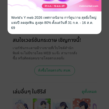
วันที่วางขาย
09 มิถุนายน 2565
World's Y meb 2026 เทศกาลนิยาย การ์ตูนวาย สุดยิ่งใหญ่
ความยาว
114 หน้า
แห่งปี ลดสุดฟิน สูงสุด 80% ตั้งแต่วันที่ 31 ก.ค. - 16 ส.ค.
ราคาปก
200 บาท (ประหยัด 14%)
69
สนใจเวอร์ชันกระดาษ เชิญทางนี้!
เวอร์ชันกระดาษมีวางขายที่เว็บไซต์สำนัก
พิมพ์ จะไม่มีขายโดย MEB นะจ๊ะ สามารถสั่ง
ซื้อ หรือติดต่อคนขายโดยตรงเลยจ้ะ
สั่งซื้อโดยตรงกับ สนพ.
เล่มอื่นๆ ในซีรีส์
ดูทั้งหมด