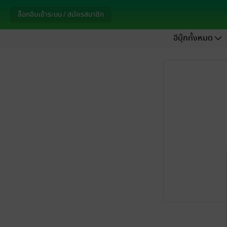
ล็อกอินเข้าระบบ / สมัครสมาชิก
อีบุ๊กทั้งหมด