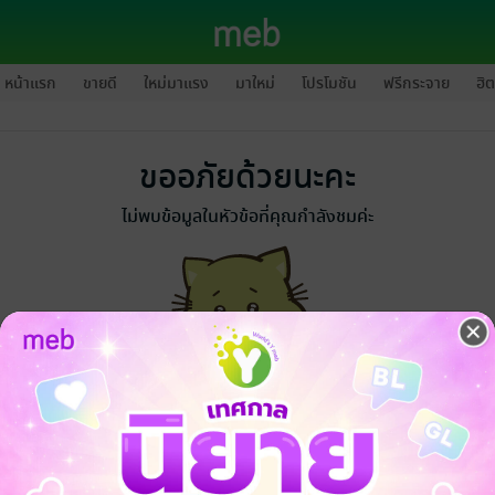
หน้าแรก
ขายดี
ใหม่มาแรง
มาใหม่
โปรโมชัน
ฟรีกระจาย
ฮิต
ขออภัยด้วยนะคะ
ไม่พบข้อมูลในหัวข้อที่คุณกำลังชมค่ะ