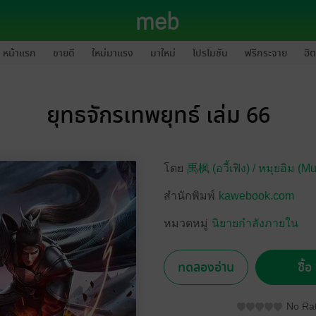
หน้าแรก
ขายดี
ใหม่มาแรง
มาใหม่
โปรโมชัน
ฟรีกระจาย
ฮิต
ยุทธจักรเทพยุทธ์ เล่ม 66
โดย
禹枫 (อวี้เฟิง) /
หมุยอิม (Mui
สำนักพิมพ์
kawebook.com
หมวดหมู่
นิยายกำลังภายใน
ทดลองอ่าน
ซื้
No Rat