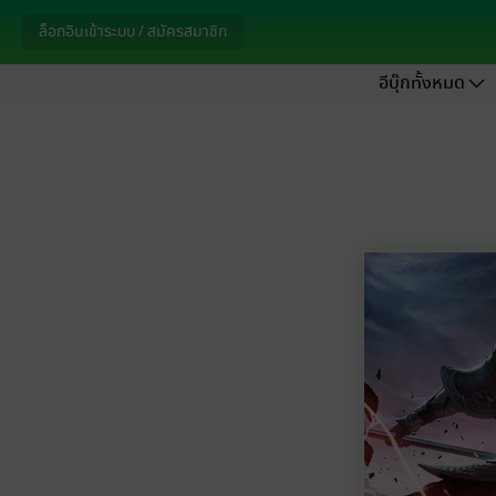
ล็อกอินเข้าระบบ / สมัครสมาชิก
อีบุ๊กทั้งหมด