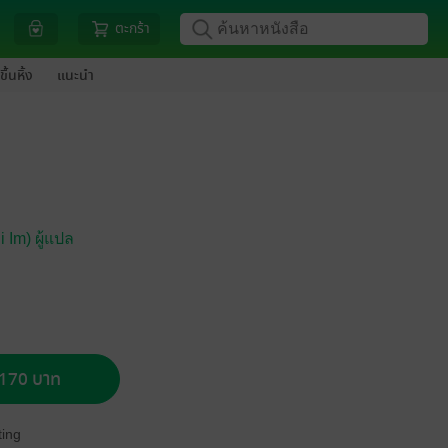
ตะกร้า
ขึ้นหิ้ง
แนะนำ
 Im) ผู้แปล
อ 170 บาท
ing