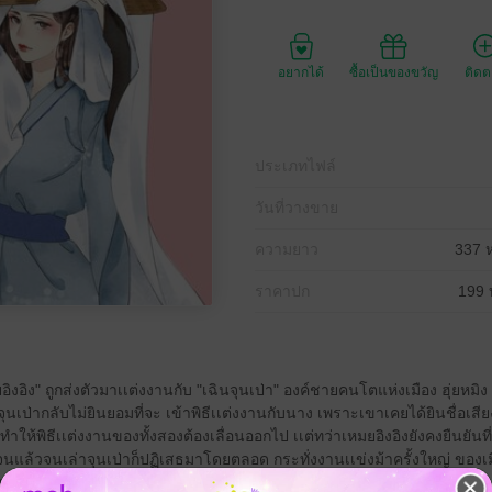
อยากได้
ซื้อเป็นของขวัญ
ติด
ประเภทไฟล์
วันที่วางขาย
ความยาว
337 ห
ราคาปก
199 
มยอิงอิง" ถูกส่งตัวมาเเต่งงานกับ "เฉินจุนเป่า" องค์ชายคนโตแห่งเมือง ฮุ่ยหม
ว่าจุนเป่ากลับไม่ยินยอมที่จะ เข้าพิธีเเต่งงานกับนาง เพราะเขาเคยได้ยินชื่อเสี
ให้พิธีเเต่งงานของทั้งสองต้องเลื่อนออกไป เเต่ทว่าเหมยอิงอิงยังคงยืนยันที่จะ
ต่จนแล้วจนเล่าจุนเป่าก็ปฏิเสธมาโดยตลอด กระทั่งงานเเข่งม้าครั้งใหญ่ ของเมือ
ประสบอุบัติเหตุตกม้า ทำให้นางเปลี่ยนไปเป็นคนละคนถึงขั้นที่ว่าจุนเป่าเอง