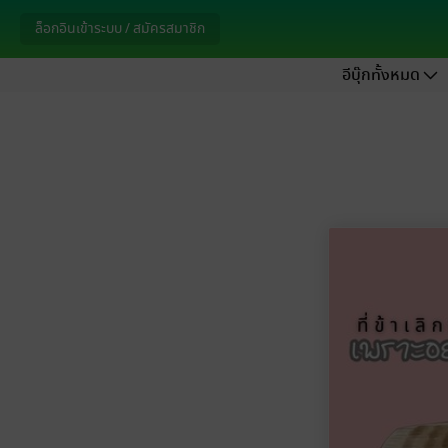
ล็อกอินเข้าระบบ / สมัครสมาชิก
อีบุ๊กทั้งหมด