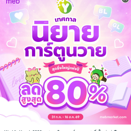
หลงรักนางร้ายคนนี้หรือไม่..อ่านต่อได้ใน "ที่ข้าเลิกร้าย เพราะอยากให้ท่าน
ดรามา
โรแมนติก
ย้อนยุค/พีเรียด
จ