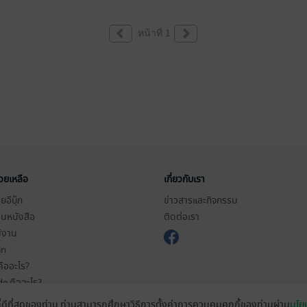
หน้าที่ 1
่วยเหลือ
เกี่ยวกับเรา
อีบุ๊ก
ข่าวสารและกิจกรรม
านหนังสือ
ติดต่อเรา
ช้งาน
in
ืออะไร?
de คืออะไร?
ในการใช้บริการ
ที่ดีที่สุดของท่าน ท่านสามารถศึกษาวิธีการตั้งค่าการควบคุมคุกกี้ของท่านผ่าน
นโยบ