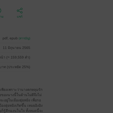
ตาม
แชร์
pdf, epub
(สารบัญ)
11 มิถุนายน 2565
น้า (≈ 159,559 คำ)
บาท (ประหยัด 25%)
ิง เพียงเพราะว่านางตกหลุมรัก
ยงของนางนี้ในด้านไม่ดีจึงไม่
อยู่ในเมืองฮุ่ยหมิง เพื่อรอ
งฮุ่ยหมิงเกิดขึ้น เหมยอิงอิง
ก็รู้สึกฉงนในใจ ทั้งหมดนี้จะ