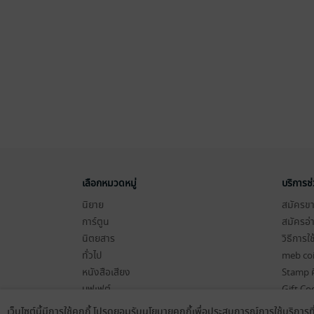
เลือกหมวดหมู่
บริการช
นิยาย
สมัครขาย
การ์ตูน
สมัครอ่
นิตยสาร
วิธีการใ
ทั่วไป
meb co
หนังสือเสียง
Stamp ค
บุฟเฟต์
Gift Co
เงื่อนไข
เว็บไซต์นี้มีการใช้คุกกี้ โปรดยอมรับนโยบายคุกกี้เพื่อประสบการณ์การใช้บริการ