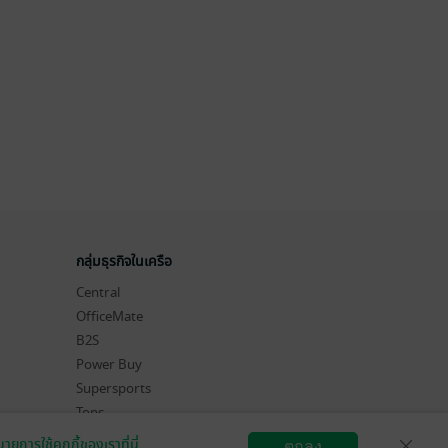
กลุ่มธุรกิจในเครือ
Central
OfficeMate
B2S
Power Buy
Supersports
Tops
Hytexts
ายการใช้คุกกี้ของเราที่นี่
ตกลง