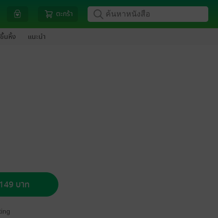
ตะกร้า
ขึ้นหิ้ง
แนะนำ
อ 149 บาท
ing