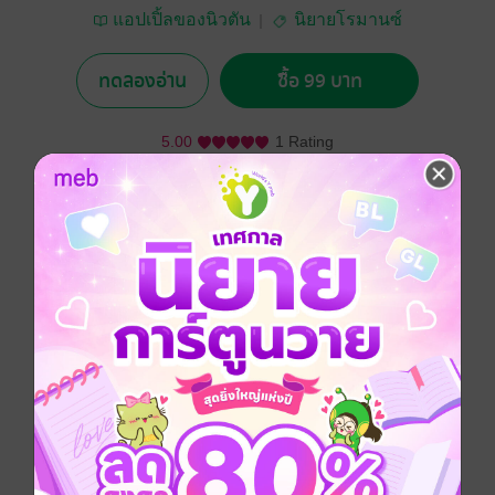
แอปเปิ้ลของนิวตัน
นิยายโรมานซ์
ทดลองอ่าน
ซื้อ 99 บาท
5.00
1 Rating
อยากได้
ซื้อเป็นของขวัญ
ติดตาม
แชร์
เพื่อนคนหนึ่งของปุ้มปุ้ย ชอบหักหน้าด้วยการเอาปมด้อย
ของปุ้มปุ้ยมาพูดล้อเธอให้เสียความมั่นใจอยู่บ่อยๆ
วันหนึ่ง ปุ้มปุ้ยก็แอบรู้มาเพื่อนคนนั้นชอบใครและกำลังจะ
ไปสารภาพรักพร้อมขึ้นเตียงกับคนนั้น ได้เวลาชิงตัดหน้า
แก้แค้นแบบแซ่บๆแล้วสินะ
โรมานซ์