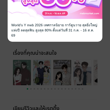
ประเภทไฟล์
pdf, epub
(สารบัญ)
วันที่วางขาย
11 มิถุนายน 2565
World's Y meb 2026 เทศกาลนิยาย การ์ตูนวาย สุดยิ่งใหญ่
ความยาว
58 หน้า (≈ 8,207 คำ)
แห่งปี ลดสุดฟิน สูงสุด 80% ตั้งแต่วันที่ 31 ก.ค. - 16 ส.ค.
69
ราคาปก
99 บาท
เรื่องที่คุณน่าจะสนใจ
เขียนรีวิวและให้เรตติ้ง