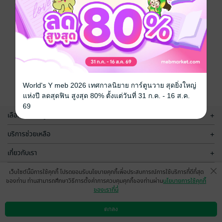
World's Y meb 2026 เทศกาลนิยาย การ์ตูนวาย สุดยิ่งใหญ่
แห่งปี ลดสุดฟิน สูงสุด 80% ตั้งแต่วันที่ 31 ก.ค. - 16 ส.ค.
69
เลือกหมวดหมู่
+
บริการช่วยเหลือ
+
เกี่ยวกับเรา
+
กลุ่มธุรกิจในเครือ
+
เว็บไซต์นี้มีการใช้คุกกี้ โปรดยอมรับนโยบายคุกกี้เพื่อประสบการณ์การใช้บริการที่ดีที่สุด
ของท่าน ท่านสามารถศึกษาวิธีการตั้งค่าการควบคุมคุกกี้ของท่านผ่าน
นโยบายการใช้คุกกี้
ของเราที่นี่
ตกลง
ดาวน์โหลดแอป
วิธีการใช้งาน
ติดต่อเรา