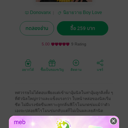
Donovanx
นิยายวาย Boy Love
/ Yaoi
ทดลองอ่าน
ซื้อ 259 บาท
5.00
9 Rating
อยากได้
ซื้อเป็นของขวัญ
ติดตาม
แชร์
ทศวรรษไม่ได้ตอบเพียงแต่เข้ามาอุ้มนิลในท่าอุ้มลูกลิงทั้ง ๆ
ที่ตัวนิลใหญ่กว่าและแข็งแรงกว่า ใบหน้าหล่อของนิลเริ่ม
ซีด ไม่มีแรงขัดขืนเพราะถูกกลิ่นฟีโรโมนกดข่มแม้ว่าตัว
เองจะปล่อยฟีโรโมนข่มกลับแต่ก็ไม่เป็นผลเลยสักนิด
คลิ๊ก ประตูบานเลื่อนถูกล็อกปิดตามด้วยเสียงของนิลที่ร้อง