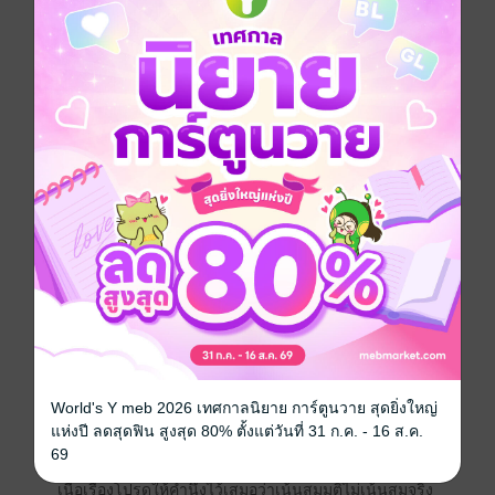
โวยวายให้ทศวรรษปล่อยตัวเองลง
"ไอวรรษมึงใจเย็น มึงตั้งสติด ถุ้ย สติ! มึงตั้งสติก๊อน"
"...."
"วรรษ!! ฮือ กูจะหายาระงับ-โอ๊ย"
นิลถูกโยนลงบนโซฟาตามด้วยร่างของทศวรรษที่มาคร่อม
ทับ ดูท่าไอดารามันจะไม่มีสติแล้ว มันต้องการจะเย็บ มัน
กระเหี้ยนกระหือรือที่จะเย็บบบบ
⚠️โปรดทำความเข้าใจก่อนอ่าน⚠️
นิยายเรื่องนี้สร้างจากจินตนาการผู้เขียน&nbsp;ไม่ได้ยุยง
หรือส่งเสริมให้ทำตาม เนื้อหาในเรื่องเป็นเพียงความมโน
จิตของผู้เขียน
World's Y meb 2026 เทศกาลนิยาย การ์ตูนวาย สุดยิ่งใหญ่
แห่งปี ลดสุดฟิน สูงสุด 80% ตั้งแต่วันที่ 31 ก.ค. - 16 ส.ค.
อาจมีคำหยาบและเนื้อหารุนแรงโปรดใช้วิจารณญาณใน
69
การเสพสื่อ ถ้าหากอ่านไปแล้วรู้สึกขัดใจหรือไม่พอใจใน
เนื้อเรื่องโปรดให้คำนึงไว้เสมอว่าเน้นสมมุติไม่เน้นสมจริง