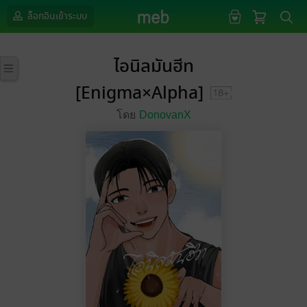
ล็อกอินเข้าระบบ
ไอนิลมันฮีท
[Enigma×Alpha]
โดย
DonovanX