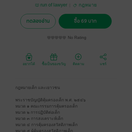
run of lawyer
กฎหมาย
ทดลองอ่าน
ซื้อ 69 บาท
No Rating
อยากได้
ซื้อเป็นของขวัญ
ติดตาม
แชร์
กฎหมายเด็ก และเยาวชน
พระราชบัญญัติคุ้มครองเด็ก พ.ศ. ๒๕๔๖
หมวด ๑ คณะกรรมการคุ้มครองเด็ก
หมวด ๒ การปฏิบัติต่อเด็ก
หมวด ๓ การสงเคราะห์เด็ก
หมวด ๔ การคุ้มครองสวัสดิภาพเด็ก
หมวด ๕ ผู้คุ้มครองสวัสดิภาพเด็ก