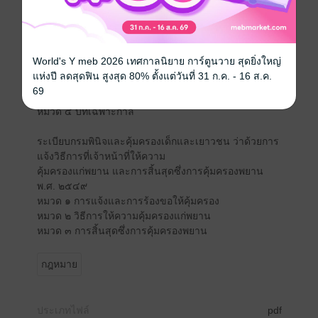
พระราชบัญญัติคุ้มครองเด็กที่เกิดโดยอาศัยเทคโนโลยี
ช่วยการเจริญพันธุ์ทางการแพทย์
หมวด ๑ การป้องกันและแก้ไขปัญหาการตั้งครรภ์ในวัยรุ่น
World's Y meb 2026 เทศกาลนิยาย การ์ตูนวาย สุดยิ่งใหญ่
หมวด ๒ คณะกรรมการป้องกันและแก้ไขปัญหาการตั้ง
แห่งปี ลดสุดฟิน สูงสุด 80% ตั้งแต่วันที่ 31 ก.ค. - 16 ส.ค.
ครรภ์ในวัยรุ่น
69
หมวด ๓ บทกำหนดโทษ
หมวด ๔ บทเฉพาะกาล
ระเบียบกรมพินิจและคุ้มครองเด็กและเยาวชน ว่าด้วยการ
แจ้งวิธีการที่เจ้าหน้าที่ให้ความ
คุ้มครองแก่พยาน และการสิ้นสุดซึ่งการคุ้มครองพยาน
พ.ศ. ๒๕๔๙
หมวด ๑ การแจ้งและการร้องขอให้คุ้มครอง
หมวด ๒ วิธีการให้ความคุ้มครองแก่พยาน
หมวด ๓ การสิ้นสุดซึ่งการคุ้มครองพยาน
กฎหมาย
ประเภทไฟล์
pdf