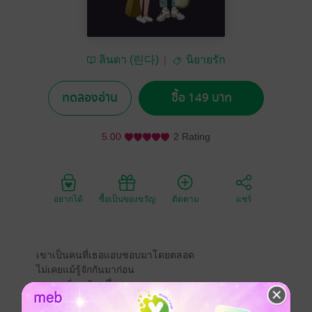
ลินดา (린다)
นิยายรัก
ทดลองอ่าน
ซื้อ 149 บาท
5.00
2 Rating
อยากได้
ซื้อเป็นของขวัญ
ติดตาม
แชร์
เขาเป็นคนที่เธอแอบชอบมาโดยตลอด
ไม่เคยแม้รู้จักกันมาก่อน
จนกระทั่ง…วันหนึ่ง
“เธอ เห็นฉันใช่มั้ย” ผู้ชายคนที่เธอแอบชอบเอ่ยร้องทักขึ้น