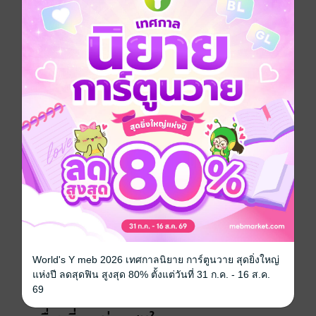
“ช่วยฉันหน่อย ” เขาต้องการขอความช่วยเหลือจากเธอ
และตอนนี้เขาเป็นเพียงวิณญาณ ไม่ใช่คน!
*สำหรับนักอ่านที่ซื้อผ่านระบบ Android จะถูกกว่า IOS
นะคะ
เนื้อหาอาจจะมีคำหยาบคายเพื่ออรรถรส โปรดอ่าน
ตัวอย่างก่อนซื้อค่ะ
ตลก
แฟนตาซี
ย้อนยุค/พีเรียด
แอบรัก
วิศวะ
ประเภทไฟล์
pdf, epub
(สารบัญ)
วันที่วางขาย
15 มิถุนายน 2565
ความยาว
188 หน้า (≈ 69,706 คำ)
World's Y meb 2026 เทศกาลนิยาย การ์ตูนวาย สุดยิ่งใหญ่
แห่งปี ลดสุดฟิน สูงสุด 80% ตั้งแต่วันที่ 31 ก.ค. - 16 ส.ค.
ราคาปก
219 บาท (ประหยัด 31%)
69