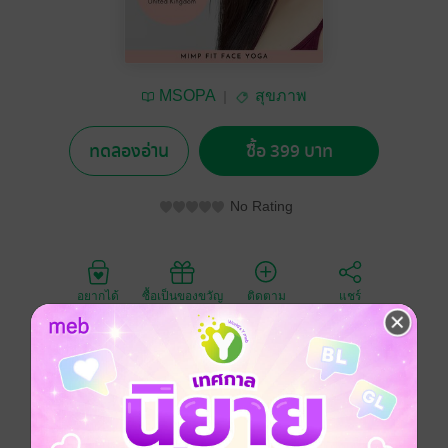
MSOPA
สุขภาพ
ทดลองอ่าน
ซื้อ 399 บาท
No Rating
อยากได้
ซื้อเป็นของขวัญ
ติดตาม
แชร์
E-BOOKโยคะหน้าสำหรับผู้เริ่มต้น Face Yoga
Beginners Program
เริ่มต้น โยคะหน้า โดยคุณครูพี่มิ้ม