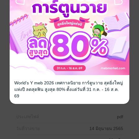
✅เข้มข้น อัดแน่น เจาะลึก ทั้งภาคทฤษฎีและภาคปฏิบัติ
✅ด้วยชุดท่าฝึกโยคะหน้าสำหรับผู้เริ่มต้น ในแบบ MIMP
FIT FACE YOGA โยคะหน้ามากกว่า 20 ท่า
✅เนื้อหาภายในหลักสูตร โยคะหน้าสำหรับผู้เริ่มต้น
ประกอบด้วย ภาคปฏิบัติ 60% และ ทฤษฎี 40%
⏳เพื่อฝึกฝน เรียนรู้ ทำความเข้าใจกับ โครงสร้างใบหน้า
และโยคะหน้า
⏳เนื้อหาทั้งหมดออกแบบโดยคุณครูพี่มิ้ม ประกอบด้วยท่า
โยคะหน้ามากกว่า 20 ท่า
⏳รวมเนื้อหา 7 บทเรียน ระยะเวลาการฝึกให้เห็นผลชัดเจน
ภายใน 8 สัปดาห์
World's Y meb 2026 เทศกาลนิยาย การ์ตูนวาย สุดยิ่งใหญ่
แห่งปี ลดสุดฟิน สูงสุด 80% ตั้งแต่วันที่ 31 ก.ค. - 16 ส.ค.
69
สุขภาพ
ประเภทไฟล์
pdf
วันที่วางขาย
14 มิถุนายน 2565