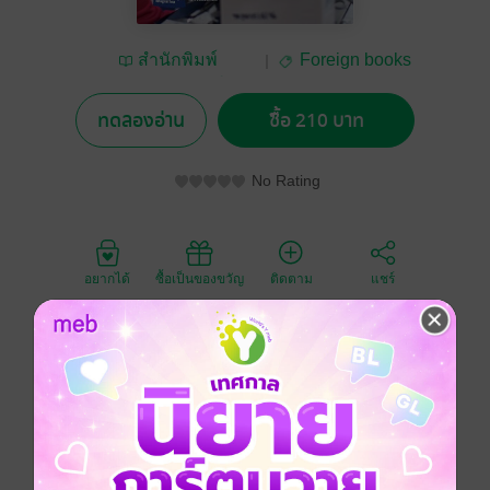
สำนักพิมพ์
Foreign books
มหาวิทยาลัยเชียงใหม่
ทดลองอ่าน
ซื้อ 210 บาท
No Rating
อยากได้
ซื้อเป็นของขวัญ
ติดตาม
แชร์
A case study of women migrant workers in a Lao
garment factory in 1986, Lao People's Democratic
Republic (PDR) put into effect it's New Economic
Mechanism (NEM) in its bid for modernization and
development. With this national policy came the
conversion of a predominantly agricultural and