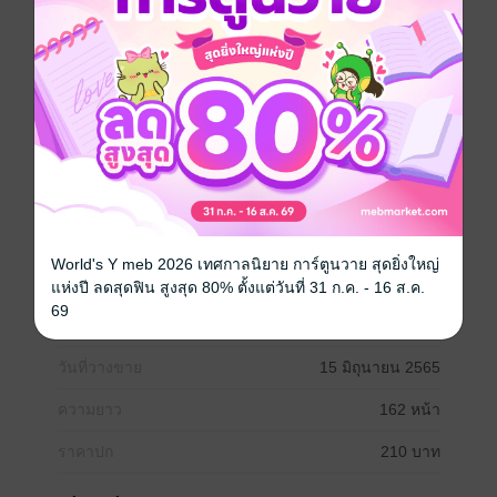
subsistence-based economy into one focused on
commodity-driven production. The country's
integration into the Association of Southeast Asian
Nations (ASEAN) and its signing of the ASEAN Free
Trade Agreement (AFTA) made official its integration
into the regional and international economy. The once
state-planned, socialist economy was restructured into
an open, liberalized one. One sector that has
experienced marked growth is manufacturing,
specifically the garment industry, Domestic and
foreign-owned garment factories established
World's Y meb 2026 เทศกาลนิยาย การ์ตูนวาย สุดยิ่งใหญ่
beginning in the early 1990s.
แห่งปี ลดสุดฟิน สูงสุด 80% ตั้งแต่วันที่ 31 ก.ค. - 16 ส.ค.
69
ประเภทไฟล์
pdf
วันที่วางขาย
15 มิถุนายน 2565
ความยาว
162 หน้า
ราคาปก
210 บาท