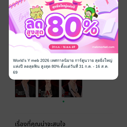
ซีรีส์
BAD LOVE
ประเภทไฟล์
pdf, epub
(สารบัญ)
วันที่วางขาย
15 มิถุนายน 2565
ความยาว
400 หน้า (≈ 64,992 คำ)
ราคาปก
179 บาท (ประหยัด 33%)
เล่มอื่นๆ ในซีรีส์
ดูทั้งหมด
World's Y meb 2026 เทศกาลนิยาย การ์ตูนวาย สุดยิ่งใหญ่
แห่งปี ลดสุดฟิน สูงสุด 80% ตั้งแต่วันที่ 31 ก.ค. - 16 ส.ค.
69
เรื่องที่คุณน่าจะสนใจ