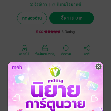
จิรณิกา
นิยายโรมานซ์
ทดลองอ่าน
ซื้อ 119 บาท
5.00
3 Rating
อยากได้
ซื้อเป็นของขวัญ
ติดตาม
แชร์
เคยได้ยินสุภาษิตที่ว่าเกลียดอะไรก็ได้อย่างนั้นไหมที่รักไม่
ชอบผู้ชายร่านๆอย่างเซอร์เวย์
แต่ระวังจะมีผัวชื่อเซอร์เวย์ไม่รู้ตัวนะครับ
โรมานซ์