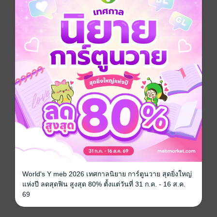
เวลาปัจจุบัน
เธอล้วนสูญเสียมันไปทั้งหมด... หลังผ่านช่วงเวลาแห่ง
ความเป็นความตาย
‘ชีอิ้ง’ เด็กสาววัยย่างสิบเจ็ดปีผู้สูญเสียหลายสิ่งหลายอย่าง
ในชีวิตไป
กลับจดจำได้เพียงเรื่องราวโศกนาฏกรรมรักระหว่างเธอกับ
ท่านแม่ทัพในอดีตชาติ
และสิ่งที่ไม่เคยคาดคิดเลยคือการย้ายโรงเรียนใหม่จะ
ทำให้ได้พบกับ ‘ท่านแม่ทัพ’ ของเธออีกครั้ง
แต่ทำไม... ท่านแม่ทัพถึงได้กลายเป็น ‘ขาใหญ่แห่งมัธยม
ไห่เฉิงหมายเลขหนึ่ง’ ไปซะได้ล่ะ!
ชื่อของ ‘จี้รั่ง’ แห่งห้องเก้าก็เหมือนกับลูกระเบิด จับโยนไป
ทางไหนผู้คนล้วนแตกตื่น
เรื่องเรียนเขาไม่ยุ่ง มุ่งแต่สร้างปัญหา
แต่ทำไม ‘ยายเด็กโง่ห้องสอง’ ถึงได้ไม่เกรงกลัวเขาเลยสัก
นิด แถมยังตามติดเขาอยู่ไม่ห่าง!
World's Y meb 2026 เทศกาลนิยาย การ์ตูนวาย สุดยิ่งใหญ่
จิตใจห้าวหาญของเด็กหนุ่มที่ไม่เคยหวั่นไหวต่อสิ่งใดใน
แห่งปี ลดสุดฟิน สูงสุด 80% ตั้งแต่วันที่ 31 ก.ค. - 16 ส.ค.
โลกหล้า
69
เวลานี้กลับสั่นไหวไม่เป็นท่าไปเสียนี่!
"