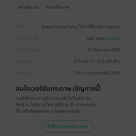
หนังสือแปล
นิยายจีนแปล
ซีรีส์
Sweet Candy Fairy ให้รักนี้มีแต่ความหวาน
ประเภทไฟล์
pdf, epub
(สารบัญ)
วันที่วางขาย
23 มิถุนายน 2565
ความยาว
375 หน้า (≈ 113,686 คำ)
ราคาปก
399 บาท (ประหยัด 20%)
สนใจเวอร์ชันกระดาษ เชิญทางนี้!
เวอร์ชันกระดาษมีวางขายที่เว็บไซต์สำนัก
พิมพ์ จะไม่มีขายโดย MEB นะจ๊ะ สามารถสั่ง
ซื้อ หรือติดต่อคนขายโดยตรงเลยจ้ะ
สั่งซื้อโดยตรงกับ สนพ.