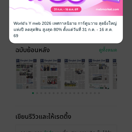
ประเภทไฟล์
pdf
วันที่วางขาย
15 มิถุนายน 2565
ความยาว
26 หน้า
World's Y meb 2026 เทศกาลนิยาย การ์ตูนวาย สุดยิ่งใหญ่
แห่งปี ลดสุดฟิน สูงสุด 80% ตั้งแต่วันที่ 31 ก.ค. - 16 ส.ค.
ราคาปก
30 บาท
69
ฉบับย้อนหลัง
ดูทั้งหมด
เขียนรีวิวและให้เรตติ้ง