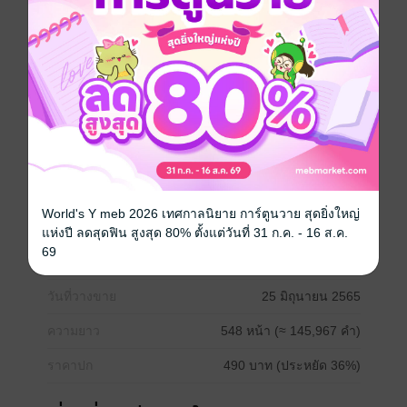
เพราะคำว่ารัก 'ไมน์' จึงพยายามทุกวิธีให้ความรักของเขา
ยังคงไปต่อได้ แต่สำหรับ 'ดินแดน' แล้วสิ่งที่ไมน์ทำลงไป
ทั้งหมดกลับยิ่งดูน่ารำคาญใจ เหตุผลง่าย ๆ เพียงเพราะว่า
'ใบบัว' คือคนที่ดินแดนเลือกแล้วว่าจะมอบหัวใจให้ ความ
รักที่ต้องพยายามอยู่เพียงฝ่ายเดียวของไมน์จะสามารถดึง
หัวใจดินแดนกลับมาได้่หรือไม่ ใบบัวจะเป็นคนที่ใช่สำหรับ
ดินแดนจริงหรือเปล่า ติดตามได้ใน...เป็นเจ้าของ
Boy love / Yaoi
World's Y meb 2026 เทศกาลนิยาย การ์ตูนวาย สุดยิ่งใหญ่
แห่งปี ลดสุดฟิน สูงสุด 80% ตั้งแต่วันที่ 31 ก.ค. - 16 ส.ค.
69
ประเภทไฟล์
pdf, epub
(สารบัญ)
วันที่วางขาย
25 มิถุนายน 2565
ความยาว
548 หน้า (≈ 145,967 คำ)
ราคาปก
490 บาท (ประหยัด 36%)