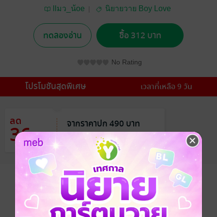
llมว_น้oe
นิยายวาย Boy Love
/ Yaoi
ทดลองอ่าน
ซื้อ 312 บาท
No Rating
โปรโมชันสุดพิเศษ
เวลาที่เหลือ 9 วัน
ลด
จากราคาปก 490 บาท
36
%
เหลือเพียง 312 บาท
อยากได้
ซื้อเป็นของขวัญ
ติดตาม
แชร์