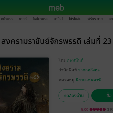
หน้าแรก
ขายดี
ใหม่มาแรง
มาใหม่
โปรโมชัน
ฟรีกระจาย
ฮิต
สงครามราชันย์จักรพรรดิ เล่มที่ 23
โดย
ภพทนันท์
สำนักพิมพ์
จากกอถึงฮอ
หมวดหมู่
นิยายแฟนตาซี
ทดลองอ่าน
ซื้
5.00
3 R