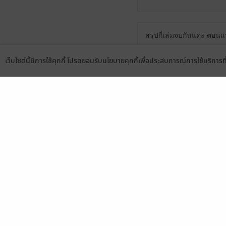
สรุปกี่เล่มจบกันแคะ ตอนแร
0
เว็บไซต์นี้มีการใช้คุกกี้ โปรดยอมรับนโยบายคุกกี้เพื่อประสบการณ์การใช้บริการ
Language
ดาวน์โหลดแอป
ทำไมราคาสูงขึ้น
0
มีแล้ว -
จากกอถึงฮอ
19 มิ.ย. 2565
9:46 น.