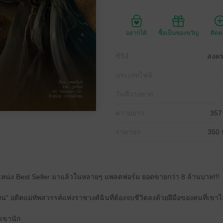
อยากได้
ซื้อเป็นของขวัญ
ติด
ซีรีส์
สงคร
ประเภทไฟล์
วันที่วางขาย
ความยาว
357
ราคาปก
350 
ำแหน่ง Best Seller มาแล้วในหลายๆ แพลตฟอร์ม ยอดขายกว่า 8 ล้านบาท!!!
ยน" อดีตแม่ทัพสวรรค์แห่งราชวงศ์ฉินที่ต้องจบชีวิตลงด้วยฝีมือของคนที่เขาไว้
บเขานัก