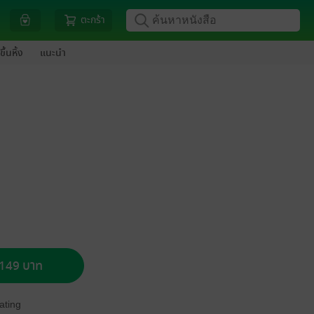
ตะกร้า
ขึ้นหิ้ง
แนะนำ
อ 149 บาท
ating