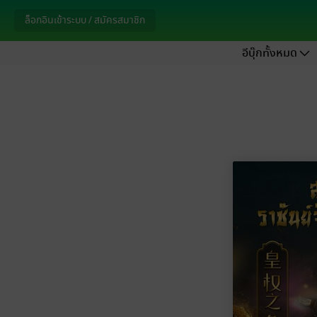
ล็อกอินเข้าระบบ / สมัครสมาชิก
อีบุ๊กทั้งหมด