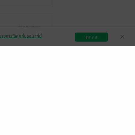
Opal Purahong
19 มิ.ย. 2565
1:35 น.
ายการใช้คุกกี้ของเราที่นี่
ตกลง
สมัครขายอีบุ๊ก
วิธีการใช้งาน
ติดต่อเรา
memoly
18 มิ.ย. 2565
12:9 น.