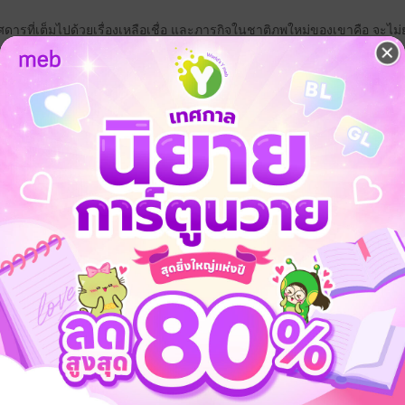
ศดารที่เต็มไปด้วยเรื่องเหลือเชื่อ และภารกิจในชาติภพใหม่ของเขาคือ จะไม
!!!
ป็นสุดยอดวรรณกรรมที่มีครบทุกรสชาติ ทั้งหน้าที่ บุญคุณ ความรัก ความแค
ามตามตำราพิชัยสงคราม
เจอกับอะไรบ้าง??
ำเร็จหรือไม่??
ผจญภัย
เกิดใหม่