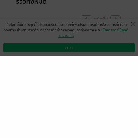
รีวิวทั้งหมด
หน้าที่ 1
เว็บไซต์นี้มีการใช้คุกกี้ โปรดยอมรับนโยบายคุกกี้เพื่อประสบการณ์การใช้บริการที่ดีที่สุด
ของท่าน ท่านสามารถศึกษาวิธีการตั้งค่าการควบคุมคุกกี้ของท่านผ่าน
นโยบายการใช้คุกกี้
ของเราที่นี่
ดีค่ะ พระเอกขยันทำร้ายจิตใจนางเอกเหลือ
เกิน นางเอกก็อ่อนแอ ทำตามคำสั่งทุกอย่าง ถ้า
ตกลง
ดาวน์โหลดแอป
วิธีการใช้งาน
ติดต่อเรา
เติมความแก่นแก้วให้นางเอกอีกนิด น่าจะสนุก
กว่านี้
ชอบคุณนะตะ
มีแล้ว -
สมใจ43734155
1
25 มิ.ย. 2567
23:58 น.
ดู 1 ความเห็นย่อย
ดีคร้าา
มีแล้ว -
Reeya7816
1
15 มิ.ย. 2567
4:7 น.
ดู 1 ความเห็นย่อย