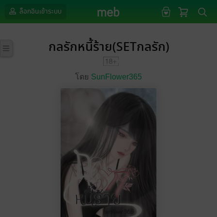
ล็อกอินเข้าระบบ
กลรักหนี้ร้าย(SETกลรัก)
โดย
SunFlower365