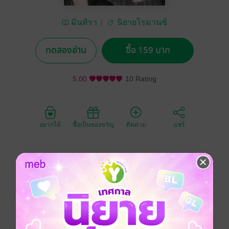
มินทิรา
นิยายโรมานซ์
ทดลองอ่าน
ซื้อ 159 บาท
5.00
10 Rating
อยากได้
ซื้อเป็นของขวัญ
ติดตาม
แชร์
ขึ้นชื่อว่าเมียขัดดอกก็ว่าแย่แล้วต้องมาสลับตัวกับพี่สาว
ของตัวเอง
เธอจะเก็บเรื่องนี้ได้นานแค่ไหน โปรดติดตาม...
......................................................................................
.........................
*********************************************************************