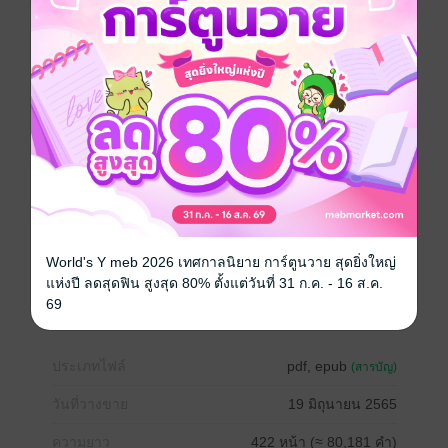
*********
นิยายเรื่องนี้ อยู่ใน [เซตกลรัก] นะคะ
นักอ่านสามารถติดตามเรื่องราวของแก๊งหนุ่มๆนี้ได้จาก
นิยายเรื่อง
กลรักหนี้ร้าย - สิงหราชและเดือนอ้าย
กลรักกรงร้าย - อัคคีและพาฝัน
กลรักซานตานร้าย - เอสเธอร์และเทียนธารา
กลรักวิวาห์ร้าย - ธาวินและธารใส
กลร้ายเงารัก - อนุทิศและพิมพ์ดาว
---------------------------------------------------------------------
-------------------------
แนะนำให้ซื้อผ่าน Web หรือ Android ราคาจะถูกกว่า
Apple นะคะ ^3^
World's Y meb 2026 เทศกาลนิยาย การ์ตูนวาย สุดยิ่งใหญ่
แห่งปี ลดสุดฟิน สูงสุด 80% ตั้งแต่วันที่ 31 ก.ค. - 16 ส.ค.
โรมานซ์
ดรามา
18+
ซาตาน
แอบรัก
69
ประเภทไฟล์
pdf, epub
(สารบัญ)
วันที่วางขาย
19 มิถุนายน 2565
ความยาว
422 หน้า (≈ 80,181 คำ)