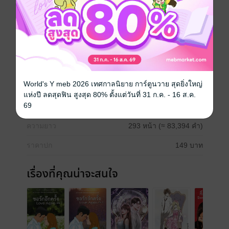
ที่ผ่านมาพี่ภูผามีชีวิตอยู่เพื่อฉันมาตลอด แต่หลังจากวันนี้
ไปฉันจะมีชีวิตอยู่ต่อเพื่อเขาบ้าง แม้ว่าฉันอาจจะไม่มีเขา
อยู่ในความทรงจำก็ตาม
ดรามา
โรแมนติก
ครอบครัว
World's Y meb 2026 เทศกาลนิยาย การ์ตูนวาย สุดยิ่งใหญ่
ประเภทไฟล์
pdf, epub
(สารบัญ)
แห่งปี ลดสุดฟิน สูงสุด 80% ตั้งแต่วันที่ 31 ก.ค. - 16 ส.ค.
69
วันที่วางขาย
19 มิถุนายน 2565
ความยาว
293 หน้า (≈ 83,394 คำ)
ราคาปก
149 บาท
เรื่องที่คุณน่าจะสนใจ