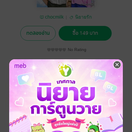
chocmilk
นิยายรัก
ทดลองอ่าน
ซื้อ 149 บาท
No Rating
อยากได้
ซื้อเป็นของขวัญ
ติดตาม
แชร์
ฉันกลัวการมีชีวิตอยู่โดยไม่มีเขา ฉันยอมใช้ทั้งชีวิตที่เหลือ
เพื่อแลกกับการมีเขาอยู่ข้างๆ แต่ฉันไม่เคยคิดถึงอีกฝ่ายเลย
ว่าเขาจะมีชีวิตต่ออย่างไรหากไม่มีฉัน ทั้งที่ในความจริง
ฉันรู้ดีแก่ใจว่าต่อให้ฉันจำเขาได้หรือไม่ได้ ความรู้สึกที่เขา
มีต่อฉันก็ยังคงเหมือนเดิม เขาจะมีชีวิตอยู่ได้ต่อไปเหมือน
อย่างที่เขามั่นคงตลอดมา