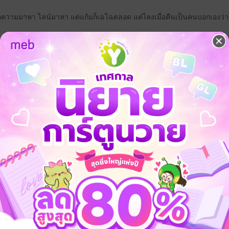
ข้อความมาหา ไลน์มาหา แต่แก้มก็เฉไฉตลอด แต่ไหงเมื่อคืนเป็นคนบอกเองว่าให
ก็เกิดลำคอตีบตันขึ้นมาซะอย่างนั้น คล้ายกับว่าเรื่องที่จะเล่าต่อไปนั้นเป็น
ข เริ่มกระวนกระวายแล้วว่าตนทำอะไรลงไปเมื่อคืนนี้
ชายอกสามศอก แถมตัวใหญ่กว่าเธอเป็นอย่างมากพูดออกมาหน้าตาเฉยว่าโดนเธอ
ัวกับคำตอบเมื่อสักครู่เปลี่ยนเป็นคนที่ทำหน้าตาตกใจเหมือนเห็นผี
ข้าใจมากกว่านี้ซิ”
า ทั้งที่เราพยายามแล้ว แต่เราก็สู้แก้มไม่ได้”
กว่านายสู้ฉันไม่ได้เนี้ยนะ” ผู้ชายร่างยักษ์ที่สูงเกือบร้อยเก้าสิบ เอาอะไรมา
ยังไม่มีใครเชื่อเลย นี่เขาเห็นเธอเป็นอะไรถึงได้เอาเรื่องแบบนี้มาอำเล่น
ูดเปล่า เธียรวิชญ์ยังเปิดเสื้อโชว์เธออีก