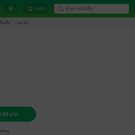
ตะกร้า
ขึ้นหิ้ง
แนะนำ
อ 199 บาท
ating