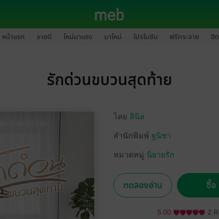
หน้าแรก
ขายดี
ใหม่มาแรง
มาใหม่
โปรโมชัน
ฟรีกระจาย
ฮิต
รักด่วนขบวนสุดท้าย
โดย
ลินิล
สำนักพิมพ์
ฐนิชา
หมวดหมู่
นิยายรัก
ทดลองอ่าน
ซื้
5.00
2 R