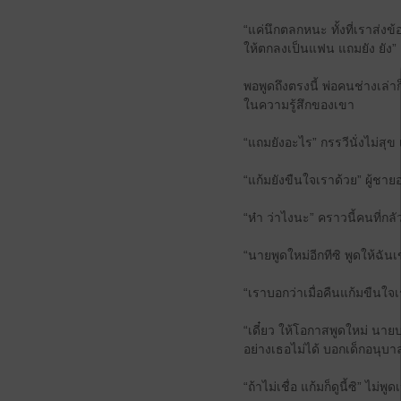
“แค่นึกตลกหนะ ทั้งที่เราส่ง
ให้ตกลงเป็นแฟน แถมยัง ยัง”
พอพูดถึงตรงนี้ พ่อคนช่างเล่า
ในความรู้สึกของเขา
“แถมยังอะไร” กรรวีนั่งไม่สุ
“แก้มยังขืนใจเราด้วย” ผู้
“ห๋า ว่าไงนะ” คราวนี้คนที่กล
“นายพูดใหม่อีกทีซิ พูดให้ฉันเ
“เราบอกว่าเมื่อคืนแก้มขืนใจเร
“เดี๋ยว ให้โอกาสพูดใหม่ นายบอ
อย่างเธอไม่ได้ บอกเด็กอนุบาล
“ถ้าไม่เชื่อ แก้มก็ดูนี้ซิ” ไม่พ