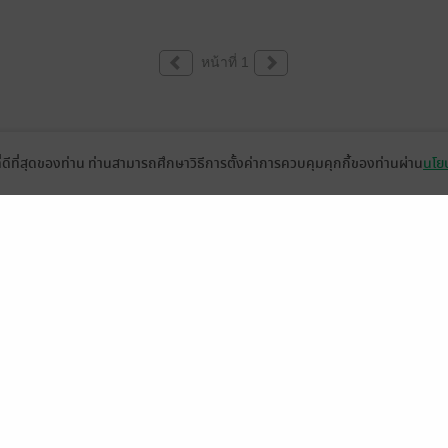
หน้าที่ 1
ที่ดีที่สุดของท่าน ท่านสามารถศึกษาวิธีการตั้งค่าการควบคุมคุกกี้ของท่านผ่าน
นโยบ
่วยเหลือ
เกี่ยวกับเรา
อีบุ๊ก
ข่าวสารและกิจกรรม
านหนังสือ
ติดต่อเรา
ช้งาน
in
ืออะไร?
de คืออะไร?
ในการใช้บริการ
วามเป็นส่วนตัว
ว็บไซต์