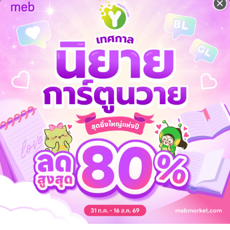
สียอย่างงั้น
งที่อยากทำก่อนกลายเป็นซอมบี้”
ไร้สาระ เช่น เก็บกวาดห้องหรือไม่ก็กระเดือกเบียร์กลางวันแสกๆ
ากโตเกียวแหล่งแพร่ระบาด กลับไปบ้านเกิดที่กุนมะ
กลับเป็นเจ้านายเก่าที่บริษัท
วนอยากตายเท่ากัน?
มาถึงเล่มที่ 3!
อมบี้
ตลก
พาโรดี้