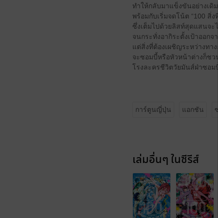
ทำให้กลับมาแข็งขันอย่างเดิมเ
พร้อมกับเริ่มจดโน้ต “100 สิ่
ซึ่งเต็มไปด้วยลิสท์สุดแสนจะ
จนกระทั่งอากิระตั้งเป้าออกจ
แต่สิ่งที่ต้องเผชิญระหว่างทาง
จะซอมบี้หรือหัวหน้าต่างก็ช
โรงละครชีวิตวัยมันส์ฝ่าซอมบี้
การ์ตูนญี่ปุ่น
แอกชัน
ซ
เล่มอื่นๆ ในซีรีส์