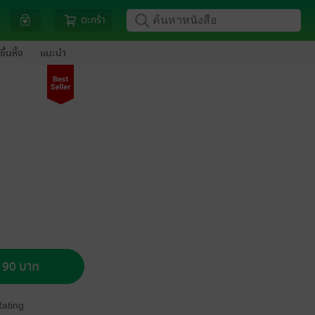
ตะกร้า
ขึ้นหิ้ง
แนะนำ
อ 90 บาท
Rating