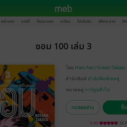
หน้าแรก
ขายดี
ใหม่มาแรง
มาใหม่
โปรโมชัน
ฟรีกระจาย
ฮิต
ซอม 100 เล่ม 3
โดย
Haro Aso /
Kotaro Takata
สำนักพิมพ์
สำนักพิมพ์เซนชู
หมวดหมู่
การ์ตูนทั่วไป
ทดลองอ่าน
ซื้
5.00
16 