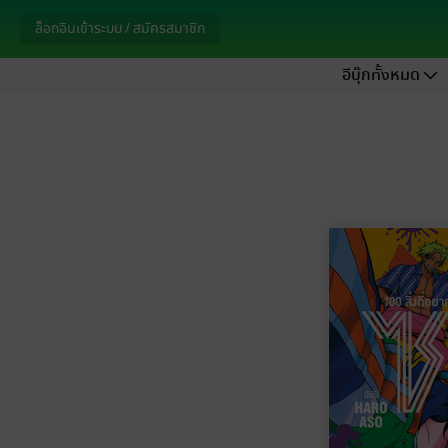
ล็อกอินเข้าระบบ / สมัครสมาชิก
อีบุ๊กทั้งหมด