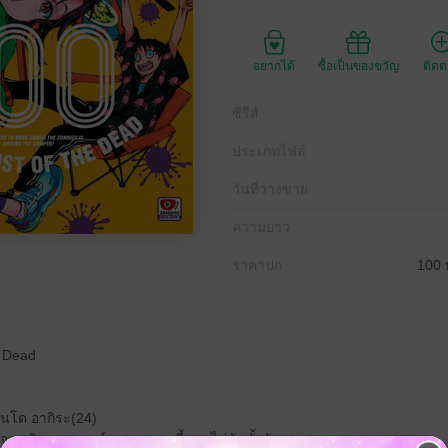
อยากได้
ซื้อเป็นของขวัญ
ติด
ซีรีส์
ประเภทไฟล์
วันที่วางขาย
ความยาว
ราคาปก
100 
e Dead
เท็นโด อากิระ(24)
จากเกิดเหตุการณ์ระบาดซอมบี้แบบไม่ทันตั้งตัว