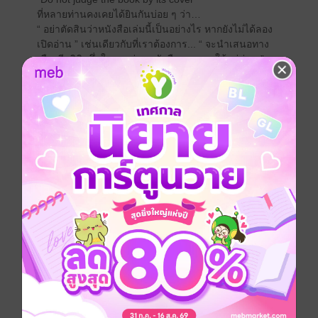
ที่หลายท่านคงเคยได้ยินกันบ่อย ๆ ว่า…
“ อย่าตัดสินว่าหนังสือเล่มนี้เป็นอย่างไร หากยังไม่ได้ลอง
เปิดอ่าน ” เช่นเดียวกับที่เราต้องการ... “ จะนำเสนอทาง
เลือกอีกมิติหนึ่งในการอ่านหนังสือกฎหมายให้แก่ท่าน ” คน
ส่วนใหญ่ อาจจะคุ้นชินกับการอ่านหนังสือหรือตำรา
กฎหมายแบบเดิม ๆ ที่มุ่งเน้นเฉพาะเนื้อหาสาระยาว ๆ ที่มี
เพียงตัวอักษร หรือคำอธิบายเยอะ ๆ และตบท้ายด้วยคำ
พิพากษาศาลฎีกา
แต่... เมื่ออ่านจบ ท่านเคยลองถามตัวท่านเองหรือไม่ว่า “
ท่านเห็นภาพกระบวนการนั้นๆจริงหรือ ”
คณะผู้จัดทำจึงร่วมกันตั้งโจทย์ว่า จะทำอย่างไร “ ให้
หนังสือกฎหมายไม่เหมือนหนังสือกฎหมาย” และ “ หนังสือ
กฎหมายจะหลุดออกจากกรอบเดิม ๆ ที่เคยมีมาไม่ได้เลย
หรือ ”
เมื่อมีคำถามพวกเราจึงเริ่มหาคำตอบและได้สรุป
โครงสร้างและเนื้อหาสาระ ที่ยังคงอ้างอิงมาจากตัวบท
กฎหมาย คำอธิบาย และคำพิพากษาศาลฎีกา โดยเริ่มต้น
กระบวนการฟ้องจากผู้มีสิทธิเสนอคดีต่อศาล จนถึงขั้นตอน
ที่ศาลมีคำพิพากษาหรือคำสั่ง และยังเพิ่มเติมเนื้อหาสาระ