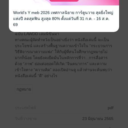
ในส่วนที่เกี่ยวกับพยานหลักฐานในคดีแพ่งเข้าไปด้วย เพื่อ
ให้เนื้อหาครบถ้วนสมบูรณ์ชัดเจน และสอดคล้องต้องกัน
World's Y meb 2026 เทศกาลนิยาย การ์ตูนวาย สุดยิ่งใหญ่
กับกระบวนการวิธีพิจารณาความแพ่ง จนกระทั่งเกิดเป็น…
แห่งปี ลดสุดฟิน สูงสุด 80% ตั้งแต่วันที่ 31 ก.ค. - 16 ส.ค.
หนังสือ INFOGRAPHIC ป.วิแพ่งและพยานแพ่ง เล่ม 1
69
(กระบวนการฟ้องและวิธีพิจารณาสามัญในศาลชั้นต้น)
ฉบับ LAWDD เล่มนี้ขึ้นมา
ทางคณะผู้จัดทำหวังเป็นอย่างยิ่งว่า หนังสือเล่มนี้ จะเป็น
ประโยชน์ และสร้างพื้นฐานความเข้าใจใน “กระบวนการ
วิธีพิจารณาความแพ่ง” ให้กับผู้ที่สนใจศึกษากฎหมายไม่
มากก็น้อย โดยยังคงยึดมั่นในหลักการที่ว่า...การสื่อสาร
ด้วย “ภาพ” ย่อมต่อยอดให้เกิด “จินตนาการ” และความ
เข้าใจทาง “ความคิด” ลองเปิดอ่านดู แล้วท่านจะค้นพบว่า
หนังสือเล่มนี้ “ดี” อย่างไร
กฎหมาย
ประเภทไฟล์
pdf
วันที่วางขาย
23 มิถุนายน 2565