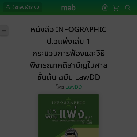
ล็อกอินเข้าระบบ
หนังสือ INFOGRAPHIC
ป.วิแพ่งเล่ม 1
กระบวนการฟ้องและวิธี
พิจารณาคดีสามัญในศาล
ชั้นต้น ฉบับ LawDD
โดย
LawDD