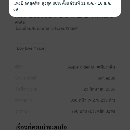
แห่งปี ลดสุดฟิน สูงสุด 80% ตั้งแต่วันที่ 31 ก.ค. - 16 ส.ค.
ขอเพียงต่างคนต่างอยู่ ย่อมไม่มีปัญหาอะไรอยู่แล้ว
69
แต่ใครจะรู้! ผู้นำตระกูลที่เงียบขรึมเย็นชาคนนั้น
กลับกลายเป็นคนพูดมาก เอาแต่ใจ คอยก่อกวนเขาในยาม
ค่ำคืน
ไม่เหมือนกับตอนกลางวันเลยสักนิด!"
Boy love / Yaoi
ซีรีส์
Apple Cider M. #เพียงกลิ่น
ประเภทไฟล์
pdf, epub
วันที่วางขาย
29 มิถุนายน 2565
ความยาว
898 หน้า (≈ 270,239 คำ)
ราคาปก
760 บาท (ประหยัด 32%)
เรื่องที่คุณน่าจะสนใจ