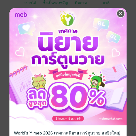
อยากได้
ซื้อเป็นของขวัญ
ติดตาม
แชร์
เมื่อซื้อชุดนี้คุณจะได้รับ
"‘โจเอล’ โอเมก้าหนุ่มที่ทำงานเป็นบาร์เทนเดอร์อยู่ในบาร์
เล็กๆ แห่งหนึ่ง
กลับต้องกลายมาเป็นเจ้าสาวตัวแทนของน้องชาย
และเข้าไปอาศัยอยู่ในคฤหาสน์โรแลนด์ในฐานะหลัก
ประกัน
ต้องอยู่ร่วมกับอัลฟ่าผู้นำตระกูลอย่าง ‘แกริค’
World's Y meb 2026 เทศกาลนิยาย การ์ตูนวาย สุดยิ่งใหญ่
จนกว่าน้องชายจะกลับมา