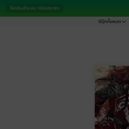
ล็อกอินเข้าระบบ / สมัครสมาชิก
อีบุ๊กทั้งหมด