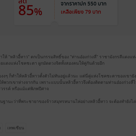
ลด
จากราคาปก 550 บาท
85
%
เหลือเพียง 79 บาท
ห้ "หลิวอี้หาว" ตกเป็นกรรมสิทธิ์ของ "ท่านอ๋องก่วงลี่" ราชามังกรสีแดง
ายแดงแห่งโชคชะตา ผูกมัดดวงจิตทั้งสองคนให้คู่กันด้วยอีก
งๆ ก็ทำให้หลิวอี้หาวตั้งตัวไม่ทันอยู่แล้วนะ แต่นี่คู่แห่งโชคชะตาของเขาย
อมให้พวกเขาห่างจากกัน เพราะแบบนั้นหลิวอี้หาวจึงต้องติดตามท่านอ๋องก่วงลี่ไป
รรค์ หรือแม้แต่พิภพปีศาจ
ยู่ในฐานะว่าที่พระชายาของจ้าวสมุทรหนานไห่อย่างหลิวอี้หาว จะต้องทำยังไงด
ย
เทพเซียน