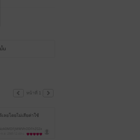
ั้น
หน้าที่ 1
เลยโดยไม่เสียค่าใช้
NzA0MDFjMWVhODFhZGIx
M2M3NTY=
 ก.ย. 2565
12:49 น.