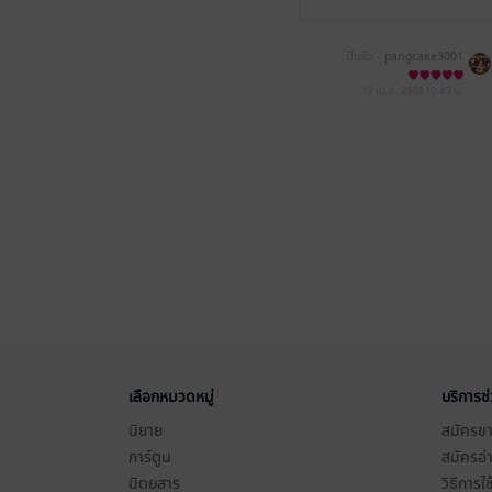
มีแล้ว -
pangcake3001
13 เม.ย. 2569
10:47 น.
เลือกหมวดหมู่
บริการช
นิยาย
สมัครขาย
การ์ตูน
สมัครอ่
นิตยสาร
วิธีการใ