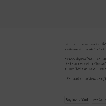
เพราะคำบนบานของเพื่อนที่ทำใ
ข้อมือของพวกเขายังบังเกิดด้
การต้องมีคู่แห่งโชคชะตาแบบง
เจ้าด้ายแดงที่ว่านั้นยังไม่ย
ดินแดนใต้ท้องทะเล ดินแดนสว
แล้วแบบนี้ มนุษย์ที่ต้องมาอ
Boy love / Yaoi
เทพนิยา