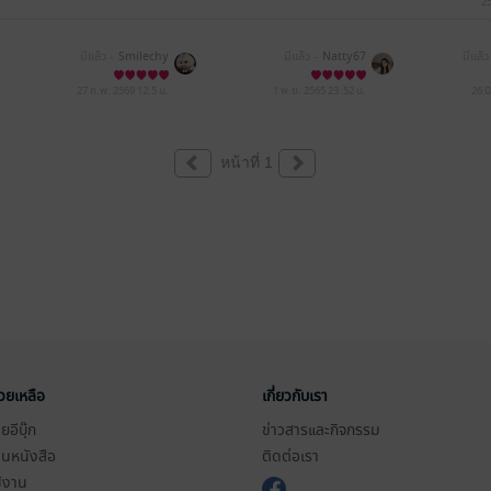
25
มีแล้ว -
Smilechy
มีแล้ว -
Natty67
มีแล้ว
27 ก.พ. 2569
12:5 น.
1 พ.ย. 2565
23:52 น.
26 ม
หน้าที่ 1
่วยเหลือ
เกี่ยวกับเรา
อีบุ๊ก
ข่าวสารและกิจกรรม
านหนังสือ
ติดต่อเรา
ช้งาน