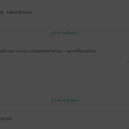
อออ​ รอตอนพิเศษ​นะ
ดู 1 ความเห็นย่อย
ันดีงามมากกกกก เล่มออกตอนไหนคะ;-;อยากเก็บเล่มด้วย
29
ดู 2 ความเห็นย่อย
ทุกเล่ม