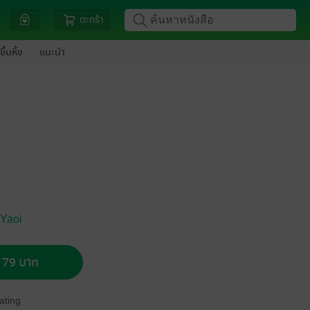
ตะกร้า
ขึ้นหิ้ง
แนะนำ
 Yaoi
อ 79 บาท
ating