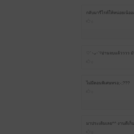
กลับมารีไรท์ให้หน่อยเน้อ
0
♡´･ᴗ･`♡อ่านจบแล้วววว ม
0
ไม่มีตอนพิเศษหรอ;-;???
0
มาประเดิมเลย^^ งานดีเก็บ
0