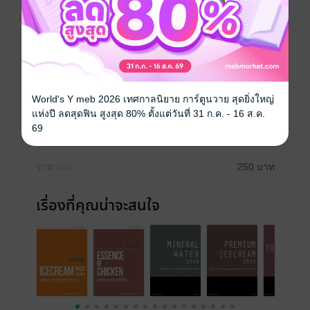
Mixed / 4p's ) และแนวโน้ม ( Trend )
การตลาด
ประเภทไฟล์
pdf
World's Y meb 2026 เทศกาลนิยาย การ์ตูนวาย สุดยิ่งใหญ่
แห่งปี ลดสุดฟิน สูงสุด 80% ตั้งแต่วันที่ 31 ก.ค. - 16 ส.ค.
วันที่วางขาย
27 มิถุนายน 2565
69
ความยาว
21 หน้า
ราคาปก
250 บาท
เรื่องที่คุณน่าจะสนใจ