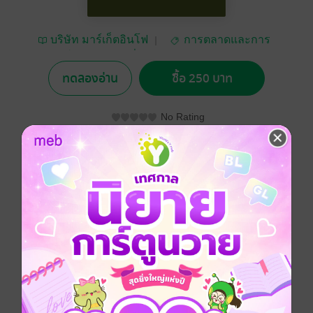
บริษัท มาร์เก็ตอินโฟ
การตลาดและการ
แอนด์ คอมมิวนิเคชั่น
บัญชี
จำกัด
ทดลองอ่าน
ซื้อ 250 บาท
No Rating
อยากได้
ซื้อเป็นของขวัญ
ติดตาม
แชร์
พบกับเนื้อหาของการวางกลยุทธ์การตลาด ผ่านเครื่องมือ
Marketing Mix 4Ps ของแบรนด์ชั้นนำในตลาด พร้อมด้วย
เนื้อหาของสภาพแวดล้อมทางการตลาดพร้อมกับการมอง
ทิศทางของโอกาสและอุปสรรค รวมตัวเลขของขนาด
ตลาด (Market size) ส่วนแบ่งตลาด (Market share) ส่วน
ประสมทางการตลาด / กลยุทธ์ทางการตลาด ( Market