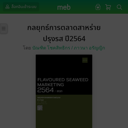
ล็อกอินเข้าระบบ
กลยุทธ์การตลาดสาหร่าย
ปรุงรส ปี2564
โดย
บัณฑิต โชคสิทธิกร /
ภาวนา อรัญญิก