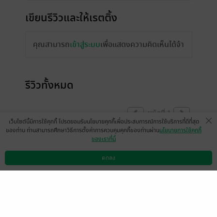
เขียนรีวิวและให้เรตติ้ง
คุณสามารถ
เข้าสู่ระบบ
เพื่อแสดงความคิดเห็นได้จ้า
รีวิวทั้งหมด
หน้าที่ 1
เว็บไซต์นี้มีการใช้คุกกี้ โปรดยอมรับนโยบายคุกกี้เพื่อประสบการณ์การใช้บริการที่ดีที่สุด
ของท่าน ท่านสามารถศึกษาวิธีการตั้งค่าการควบคุมคุกกี้ของท่านผ่าน
นโยบายการใช้คุกกี้
ของเราที่นี่
นิยายสนุกค่ะ แต่อยากให้มีบทสรุปของ คู่มัทนา
กับคู่อื่นๆด้วยค่ะ รู้สึกว่ายังไม่เคลียร์เลย
และ
ตกลง
ดาวน์โหลดแอป
วิธีการใช้งาน
ติดต่อเรา
ขอหักคะแนนนะคะ คำผิดเยอะมากเลยค่ะ การ
ใช้ คะ ค่ะ สลับกันเยอะมากค่ะ
มีแล้ว -
Fai mantana
0
30 มิ.ย. 2565
22:6 น.
ดู 3 ความเห็นย่อย