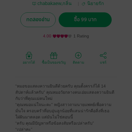
chabakaew,กลิ่น
นิยายรัก
โมกข์,ปราณนภา
ทดลองอ่าน
ซื้อ 99 บาท
4.00
1 Rating
อยากได้
ซื้อเป็นของขวัญ
ติดตาม
แชร์
“หมอขอแสดงความยินดีด้วยครับ คุณตั้งครรภ์ได้ 14
สัปดาห์แล้วครับ” คุณหมอวัยกลางคนเอ่ยแสดงความยินดี
กับว่าที่คุณแม่คนใหม่
“คุณหมอแน่ใจนะคะ” หญิงสาวถามนายแพทย์เพื่อความ
มั่นใจ ครอบครัวที่อบอุ่นลูกน้อยที่แสนน่ารักคือสิ่งที่เธอ
ใฝ่ฝันมาตลอด แต่มันไม่ใช่ตอนนี้
“ครับ คุณมีปัญหาหรือข้อสงสัยหรือเปล่าครับ”
“เปล่าคะ”