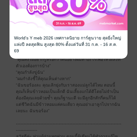
ทานยา” ชายหนุ่มพูดเสียงรอดไรฟัน แต่ร่างบางกลับไม่
สนใจอยู่ดีเขาจึงจับคนตรงหน้าขึ้นมาพิงกับหัวเตียงทั้งที่
ร่างบางยังไม่ยอมลืมตาอยู่อย่างนั้น แล้วจับยายัดเข้าไปใน
ปากพร้อมทั้งบริการป้อนน้ำทันที เพื่อป้องกันไม่ให้หญิงสาว
คายยาออกมา แต่คราวนี้แทนจะใช้มือปิดปากเหมือนเมื่อ
ตอนเย็นเขากลับใช้ริมฝีปากที่ได้รูปของตนปิดปากเธอทันที
World's Y meb 2026 เทศกาลนิยาย การ์ตูนวาย สุดยิ่งใหญ่
---------------------------------------------------------------------
แห่งปี ลดสุดฟิน สูงสุด 80% ตั้งแต่วันที่ 31 ก.ค. - 16 ส.ค.
---------------
69
“คุณคงไม่อยากรู้หรอกว่าคนอย่างผมทำอะไรเพื่อให้ได้สิ่งที่
ตัวเองต้องการบ้าง”
“คุณกำลังขู่ฉัน”
“ผมกำลังชี้ให้คุณเห็นต่างหาก”
“ฉันขอร้องละ คุณเลิกยุ่งกับเราสองแม่ลูกได้ไหม ตอนนี้
คุณก็เห็นข้าวหอมเป็นเด็กดี ฉันเลี้ยงแกได้ดีโดยไม่จำเป็น
ต้องมีคุณเลยด้วยซ้ำ คุณก็ฐานะดี จะมีลูกอีกสักกี่คนก็ได้
แต่ชีวิตฉันมีข้าวหอมแค่คนเดียว คุณอย่าเอาลูกไปจากฉัน
เลยนะ ฉันขอร้อง”
---------------------------------------------------------------------
--------------
สวัสดีค่ะ ท่านผู้อ่านทุกท่าน ตอนนี้ผู้เขียนได้ทำการแก้ไข