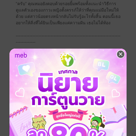
“ครับ” คุณหมอยังตอบด้วยรอยยิ้มพร้อมทั้งแนะนำวิธีการ
ดูแลตัวเองของภาวะหญิงตั้งครรภ์ให้ว่าที่คุณแม่มือใหม่ให้
ด้วย แต่สาวน้อยตรงหน้ากลับไม่รับรู้อะไรทั้งสิ้น ตอนนี้เธอ
อยากให้สิ่งที่ได้ยินเป็นเพียงแค่ความฝัน เธอไม่ได้ท้อง
---------------------------------------------------------------------
-------------
“ปลายฟ้า ตื่นขึ้นมาทานยาก่อน” ชายหนุ่มลงมือปลุกหญิง
สาว แต่กลับไม่มีสัญญาณตอบรับจากเจ้าตัว ไม่พูดเปล่า
ชายหนุ่มขยับเข้าไปนั่งข้างคนขี้เซาพร้อมทั้งเขย่าแขนให้
ตื่น คนที่นอนหลับอยู่ลืมตาขึ้นด้วยความงัวเงีย แต่พอเห็น
ว่าเป็นใครก็ทำท่าจะนอนต่อ
“อะไรกันคะพี่คุณน้องปลายจะนอนแล้วก็ไม่ต้องเอายามา
ให้กินด้วยนะคะ ปลายจะนอนตามนั้นนะคะ” หญิงสาวเอ่ย
พร้อมทั้งเอาผ้าห่มคลุมหัว
“แล้วถ้าไม่กินยาจะหายได้ยังไง ตัวร้อนอย่างนี้ อย่าดื้อน่า
ตื่นขึ้นมากินยาก่อน ขืนลูกสะใภ้คนโปรดเป็นไรไปคุณแม่
ได้เล่นฉันอีกแน่” ชายหนุ่มยังคงพยายามจะปลุกคนที่นอน
หลับบนเตียงให้ตื่น
“ปลายฟ้า ฉันจะพูดกับเธอเป็นครั้งสุดท้าย ให้ลุกขึ้นมา