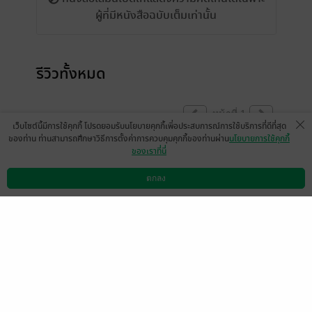
ผู้ที่มีหนังสือฉบับเต็มเท่านั้น
รีวิวทั้งหมด
หน้าที่ 1
เว็บไซต์นี้มีการใช้คุกกี้ โปรดยอมรับนโยบายคุกกี้เพื่อประสบการณ์การใช้บริการที่ดีที่สุด
ของท่าน ท่านสามารถศึกษาวิธีการตั้งค่าการควบคุมคุกกี้ของท่านผ่าน
นโยบายการใช้คุกกี้
ของเราที่นี่
มีแล้ว -
miri.❤️
มีแล้ว -
Primetime
2 เม.ย. 2569
6:58 น.
11 เม.ย. 2568
3:43 น.
ตกลง
ดาวน์โหลดแอป
วิธีการใช้งาน
ติดต่อเรา
มีแล้ว -
Jeong2714
มีแล้ว -
BananaDuck
20 ส.ค. 2566
13:37 น.
25 ต.ค. 2565
23:39 น.
มีแล้ว -
IReneary
25 ต.ค. 2565
14:20 น.