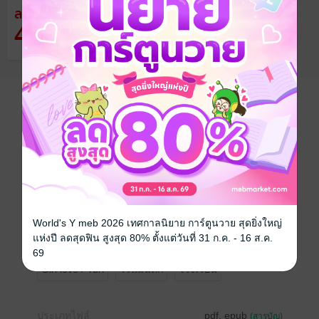
ลด
จากราคาปก 189 บาท
49
%
เหลือเพียง 95 บาท
อยากได้
ซื้อเป็นของขวัญ
ติดตาม
แชร์
ถูกพระเจ้าส่งมาให้แก้ไขเรื่องราวในนิยายทำยังไงก็ได้ไม่
ให้นางร้ายทำอะไรแย่ๆ ฉันพอมาถึงก็ตบหน้าเธอไปเลย
หนึ่งทีเต็มๆ ฉันก็ไม่ได้ชอบยัยนี่เหมือนกันนั่นแหละ
World's Y meb 2026 เทศกาลนิยาย การ์ตูนวาย สุดยิ่งใหญ่
*มีNC
แห่งปี ลดสุดฟิน สูงสุด 80% ตั้งแต่วันที่ 31 ก.ค. - 16 ส.ค.
69
Girl love / Yuri
โรแมนติก
โรงเรียน
ประเภทไฟล์
pdf, epub
(สารบัญ)