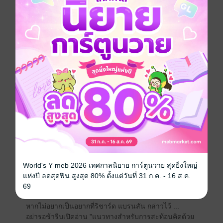
เป็นความจริงแท้แน่นอนเสมอมาจวบจนปัจจุบันที่มีการนำ
Objective & Key Results (OKRs) มาใช้ในหลากหลาย
องค์กร
คำกล่าวของอัลเบิร์ต ไอน์สไตน์ เป็นแรงบันดาลใจให้
หลายองค์กรพัฒนาการบริหารจัดการเพื่อส่งมอบคุณค่าที่ดี
ที่สุดแก่ลูกค้า และทักษะประการหนึ่งที่ทำให้บุคลากรใน
องค์กรทำในสิ่งที่ลูกค้าชื่นชอบ คือทักษะการสะท้อนคิด
(Reflection)
แนวทางสำหรับการสะท้อนคิดด้วย OKRs (OKRs
REFLECTION GUIDE) เล่มนี้จะจุดประกายให้ผู้ที่ใช้
OKRs สร้างผลลัพธ์แบบก้าวกระโดด และสามารถสื่อสาร
ผลลัพธ์ที่ยอดเยี่ยมแก่ผู้เกี่ยวข้องได้อย่างคม ชัด ลึก
ริชาร์ด แบรนสัน กล่าวไว้ว่า ...
World's Y meb 2026 เทศกาลนิยาย การ์ตูนวาย สุดยิ่งใหญ่
"คุณมีไอเดียที่เจ๋งได้ แต่ถ้าคุณไม่สามารถสื่อสารออกมาได้
แห่งปี ลดสุดฟิน สูงสุด 80% ตั้งแต่วันที่ 31 ก.ค. - 16 ส.ค.
มันก็เปล่าประโยชน์"
69
หากไม่อยากเป็นอยากที่ริชาร์ด แบรนสัน กล่าวไว้ ...
อย่ารอช้ารีบเปิดอ่าน "แนวทางสำหรับการสะท้อนคิดด้วย