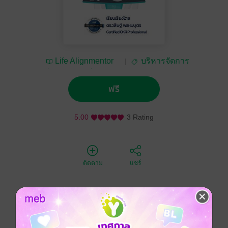
Life Alignmentor
บริหารจัดการ
โดย ดร.วสิษฐ์ พรหม
บุตร
ฟรี
5.00
3 Rating
ติดตาม
แชร์
อัลเบิร์ต ไอน์สไตน์ กล่าวไว้ว่า ...
"ถ้าคุณไม่สามารถอธิบายอย่างเรียบง่ายได้แปลว่าคุณไม่
ได้เข้าใจดีพอ"