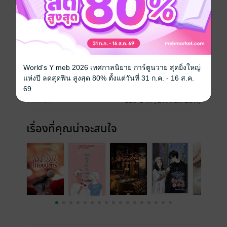
มัธยม
ประเภทไฟล์
pdf, epub
(สารบัญ)
วันที่วางขาย
01 กรกฎาคม 2565
World's Y meb 2026 เทศกาลนิยาย การ์ตูนวาย สุดยิ่งใหญ่
แห่งปี ลดสุดฟิน สูงสุด 80% ตั้งแต่วันที่ 31 ก.ค. - 16 ส.ค.
ความยาว
161 หน้า (≈ 40,196 คำ)
69
ราคาปก
129 บาท (ประหยัด 23%)
เรื่องที่คุณน่าจะสนใจ