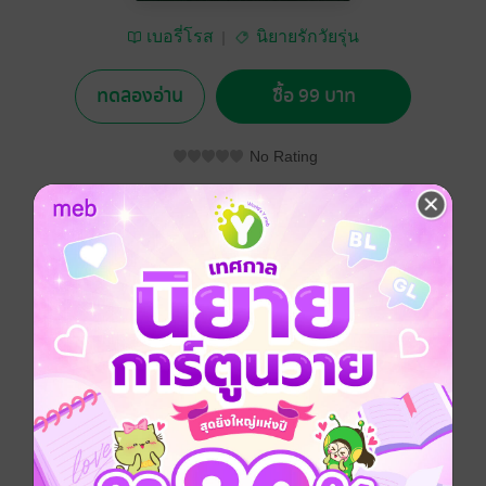
เบอรี่โรส
นิยายรักวัยรุ่น
ทดลองอ่าน
ซื้อ 99 บาท
No Rating
อยากได้
ซื้อเป็นของขวัญ
ติดตาม
แชร์
ฉันแอบชอบหนุ่มหล่อประจำโรงเรียน ทั้งที่ใจกล้าหน้าด้าน
ไปสารภาพรัก ดันถูกปฏิเสธจนหน้าหงาย ว่าเป็นยัยสัตว์
ประหลาด คอยดูเถอะถ้าฉันสวยขึ้นมาวันไหน จะเอาให้
หนักเลย
รักวัยรุ่น
โรแมนติก
โรงเรียน
แอบรัก