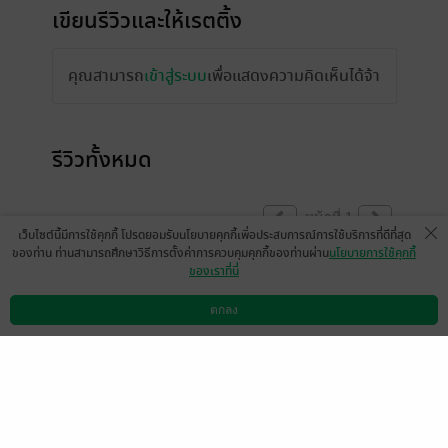
เขียนรีวิวและให้เรตติ้ง
คุณสามารถ
เข้าสู่ระบบ
เพื่อแสดงความคิดเห็นได้จ้า
รีวิวทั้งหมด
หน้าที่ 1
เว็บไซต์นี้มีการใช้คุกกี้ โปรดยอมรับนโยบายคุกกี้เพื่อประสบการณ์การใช้บริการที่ดีที่สุด
ของท่าน ท่านสามารถศึกษาวิธีการตั้งค่าการควบคุมคุกกี้ของท่านผ่าน
นโยบายการใช้คุกกี้
ของเราที่นี่
อยากให้เป็นเรื่องยาวจังเลยค่ะ สนุกมาก
ตกลง
มีแล้ว -
kirakillerkik
ดาวน์โหลดแอป
วิธีการใช้งาน
ติดต่อเรา
0
27 มิ.ย. 2564
2:32 น.
👍
มีแล้ว -
Anonymous
0
8 ก.พ. 2563
9:27 น.