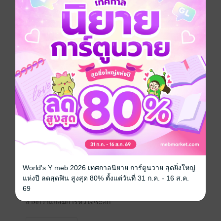
เพราะตกงานกะทันหันหรอกนะ พิรัล ถึงจำใจรับงานสอน
พิเศษแบบประจำบ้านให้กับลูกสาวคนเดียวของพ่อเลี้ยง
หนุ่ม(ใหญ่)ตามคำแนะนำจากเพื่อนพี่ชายจนถึงไร่ชาบน
ดอยที่กันดารแบบนี้
การที่ต้องไปติดแหงกบนดอยทุรกันดารที่มองไปทางไหนมี
แต่ไร่ชานี่ยังพอทนได้ แต่ถ้าเจ้านายเกลียดขี้หน้าตั้งแต่
แรกเจอแถมหวงลูกสาวสุดๆ งานมันก็เริ่มจะมีปัญหาขึ้นมา
แล้วละสิ
ทำไมเวลาสอนนายจ้างถึงชอบโผล่หน้ามาตีหน้ายักษ์ใส่ไม่
ให้รู้ตัวบ่อยๆ ทำเหมือนเขาจะทำมิดีมิร้ายลูกศิษย์อย่างงั้น
แหละ ว่าคนลูกรับมือยากแล้ว คนพ่อดูจะยากยิ่งกว่าอีก
เพราะสามารถโขกสับเขาได้โดยตรง
World's Y meb 2026 เทศกาลนิยาย การ์ตูนวาย สุดยิ่งใหญ่
เจ้านายมีนิสัยร้ายกาจเหมือนตาแก่หัวดื้อจนอยากจะลา
แห่งปี ลดสุดฟิน สูงสุด 80% ตั้งแต่วันที่ 31 ก.ค. - 16 ส.ค.
ออกไปพ้นๆ แต่ไอ้อาการเต้นกระตุกของหัวใจเวลาอยู่ใกล้ๆ
69
นี่มันคืออะไรนะ เฮ้อ...แก้สมการทางคณิตศาสตร์มันยัง
ง่ายกว่าแก้สมการหัวใจซะอีก