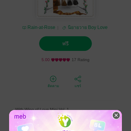
Rain-at-Rose
นิยายวาย Boy Love
/ Yaoi
ฟรี
5.00
17 Rating
ติดตาม
แชร์
With Wing of Love Mini Vol. 1
โซ่กุหลาบ
โดย Rain-at-Rose
Illust : Jirito De Las Espadas