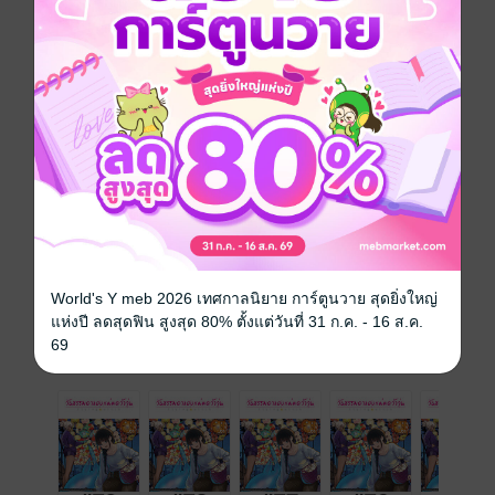
การ์ตูนญี่ปุ่น
แฟนตาซี
สไลซ์ออฟไลฟ์
แม่มด / พ่อมด
ซีรีส์
Flying Witch วันธรรมดาของแม่มดว้าวุ่น (รายตอน)
ประเภทไฟล์
pdf
วันที่วางขาย
27 กรกฎาคม 2565
ความยาว
28 หน้า
ราคาปก
10 บาท
World's Y meb 2026 เทศกาลนิยาย การ์ตูนวาย สุดยิ่งใหญ่
แห่งปี ลดสุดฟิน สูงสุด 80% ตั้งแต่วันที่ 31 ก.ค. - 16 ส.ค.
69
เล่มอื่นๆ ในซีรีส์
ดูทั้งหมด