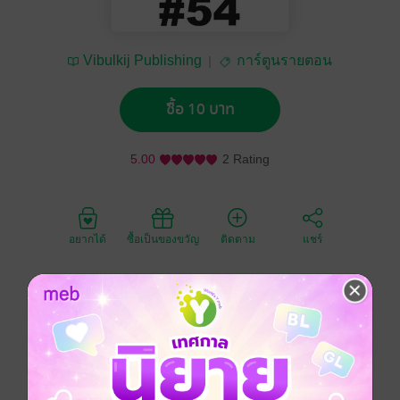
Vibulkij Publishing
การ์ตูนรายตอน
ซื้อ 10 บาท
5.00
2 Rating
อยากได้
ซื้อเป็นของขวัญ
ติดตาม
แชร์
ครอบครัวของเคคุงกับจินัตสึเพิ่งจะต้อนรับสมาชิกใหม่ เธอ
ชื่อ โควาตะ มาโกโตะ ญาติซึ่งเป็นลูกพี่ลูกน้องกัน เธอ
ไม่ใช่สาวน้อยหลงทิศธรรมดา แต่เธอคือ แม่มด ที่จะทําให้
ชีวิตประจําวันของครอบครัวเคคุงไม่ธรรมดาอีกต่อไป