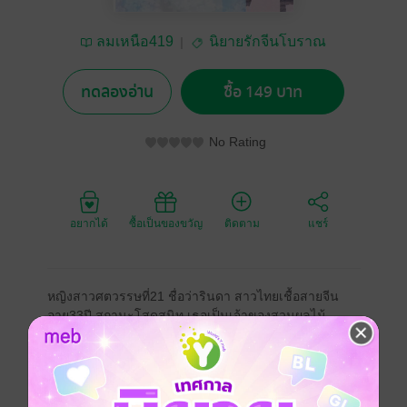
ลมเหนือ419
นิยายรักจีนโบราณ
ทดลองอ่าน
ซื้อ 149 บาท
No Rating
อยากได้
ซื้อเป็นของขวัญ
ติดตาม
แชร์
หญิงสาวศตวรรษที่21 ชื่อว่ารินดา สาวไทยเชื้อสายจีน
อายุ33ปี สถานะโสดสนิท เธอเป็นเจ้าของสวนผลไม้
เธอได้ทะลุมิติมาแบบงงๆมาอยู่ในร่างหญิงหม้ายที่มีนามว่า
เหมยอิง ร่างนี้ความจำเสื่อมทั้งยังมีลูกติดเป็นลูกชายวัย5ปี
ที่ชื่อว่าเสี่ยวซาน เจ้าของร่างเดิมมีชีวิตที่สุดแสนจะ
ลำบากและยากจน กระท่อมที่ผุพังบังแดดบังฝนแทบไม่ได้