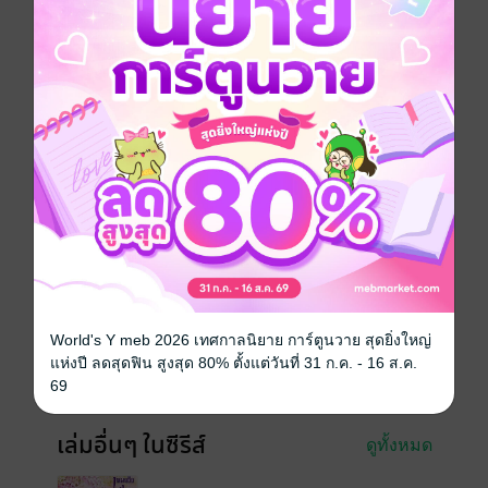
ข้าวสารที่ไม่มีจะกรอกหม้อ โอ้ชีวิต อะไรจะรันทดได้
ขนาดนี้ แต่ไม่เป็นไร "ชีวิตต้องสู้!"
เธอจะไม่ขอยอมแพ้ต่อโชคชะตา
จีนโบราณ
ทะลุมิติ
ตลก
โรแมนติก
ย้อนยุค/พีเรียด
ซีรีส์
เหมยอิงยอดหญิงหัวใจแกร่ง
ประเภทไฟล์
pdf, epub
(สารบัญ)
วันที่วางขาย
05 กรกฎาคม 2565
World's Y meb 2026 เทศกาลนิยาย การ์ตูนวาย สุดยิ่งใหญ่
ความยาว
1000 หน้า (≈ 129,516 คำ)
แห่งปี ลดสุดฟิน สูงสุด 80% ตั้งแต่วันที่ 31 ก.ค. - 16 ส.ค.
ราคาปก
259 บาท (ประหยัด 42%)
69
เล่มอื่นๆ ในซีรีส์
ดูทั้งหมด