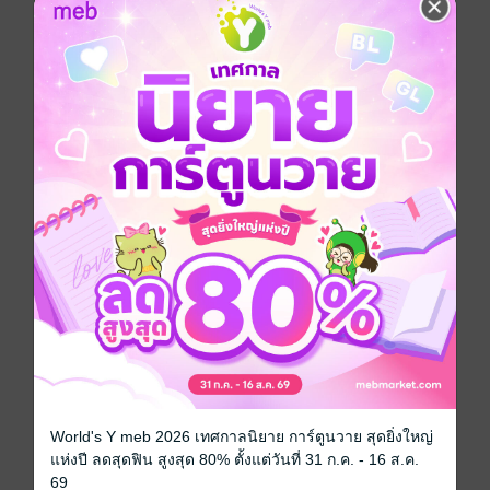
ประเภทไฟล์
pdf, epub
(สารบัญ)
วันที่วางขาย
10 กรกฎาคม 2565
ความยาว
113 หน้า (≈ 29,319 คำ)
ราคาปก
99 บาท (ประหยัด 43%)
เรื่องที่คุณน่าจะสนใจ
World's Y meb 2026 เทศกาลนิยาย การ์ตูนวาย สุดยิ่งใหญ่
เขียนรีวิวและให้เรตติ้ง
แห่งปี ลดสุดฟิน สูงสุด 80% ตั้งแต่วันที่ 31 ก.ค. - 16 ส.ค.
69