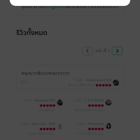
คุณสามารถ
เข้าสู่ระบบ
เพื่อแสดงความคิดเห็นได้จ้า
รีวิวทั้งหมด
หน้าที่ 1
สนุกมากฮับบบชอบๆๆๆๆๆ
มีแล้ว -
OuanOuan2189
1
29 ต.ค. 2566
9:35 น.
มีแล้ว -
Nantiwa1282
มีแล้ว -
F E R N8169
1 เดือนที่ผ่านมา
28 เม.ย. 2569
14:25 น.
มีแล้ว -
นิรนามID : 2rR3
มีแล้ว -
Primetime
Edi448
12 พ.ย. 2568
16:39 น.
11 มี.ค. 2568
17:32 น.