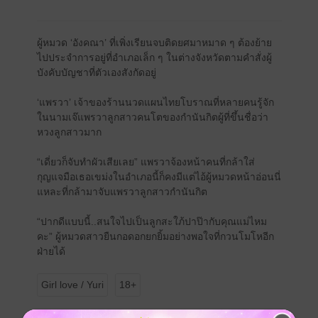
ผู้หมวด ‘อังคณา’ ที่เพิ่งเรียนจบติดยศมาหมาด ๆ ต้องย้าย
ไปประจำการอยู่ที่อำเภอเล็ก ๆ ในต่างจังหวัดตามคำสั่งผู้
บังคับบัญชาที่ตัวเองสังกัดอยู่
‘แพรวา’ เจ้าของร้านนวดแผนไทยโบราณที่หลายคนรู้จัก
ในนามเจ๊แพรวาลูกสาวคนโตของกำนันกิตผู้ที่ขึ้นชื่อว่า
หวงลูกสาวมาก
“เดี่ยวก็จับทำผัวเสียเลย” แพรวาจ้องหน้าคนที่กล้าใส่
กุญแจมือเธอเขม่งในอำเภอนี้ก็คงมีแต่ไอ้ผู้หมวดหน้าอ่อนนี่
แหละที่กล้ามาจับแพรวาลูกสาวกำนันกิต
“ปากดีแบบนี้..สนใจไปเป็นลูกสะใภ้ปาป๊ากับคุณแม่ไหม
คะ” ผู้หมวดสาวยืนกอดอกยกยิ้มอย่างพอใจที่กวนโมโหอีก
ฝ่ายได้
Girl love / Yuri
18+