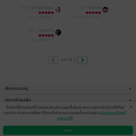
มีแล้ว -
Golfgap Gdgolf
มีแล้ว -
Evolove
23 พ.ค. 2566
8:40 น.
20 พ.ค. 2566
17:23 น.
มีแล้ว -
⚡️SAGOY'X
13 พ.ค. 2566
2:43 น.
หน้าที่ 1
เลือกหมวดหมู่
+
บริการช่วยเหลือ
+
เว็บไซต์นี้มีการใช้คุกกี้ โปรดยอมรับนโยบายคุกกี้เพื่อประสบการณ์การใช้บริการที่ดีที่สุด
เกี่ยวกับเรา
+
ของท่าน ท่านสามารถศึกษาวิธีการตั้งค่าการควบคุมคุกกี้ของท่านผ่าน
นโยบายการใช้คุกกี้
ของเราที่นี่
กลุ่มธุรกิจในเครือ
+
ตกลง
ดาวน์โหลดแอป
วิธีการใช้งาน
ติดต่อเรา