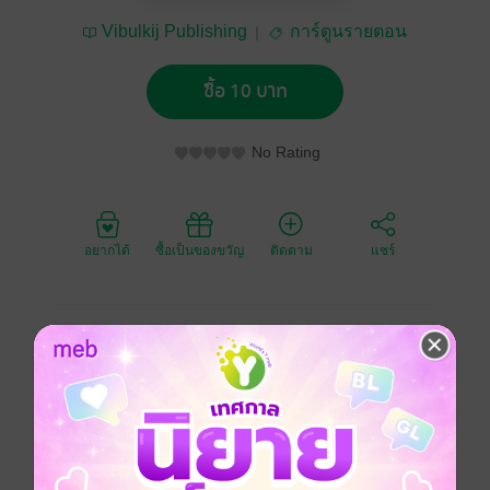
Vibulkij Publishing
การ์ตูนรายตอน
ซื้อ 10 บาท
No Rating
อยากได้
ซื้อเป็นของขวัญ
ติดตาม
แชร์
หลังหมอ KEI ได้ทราบข่าวว่ามีหมอเถื่อนมีฝีมือสุดยอดพอๆ
กับ ดร. K
เธอจึงไม่รอช้า ไปตามหาตัวเขาที่หมู่บ้านแห่งหนึ่ง
ชายคนนั้นแท้จริงแล้วเขาคือเงาของตระกูล K ที่เธอเคย
เจอสมัยยังเด็ก
KEI ตัดสินใจเกลี้ยกล่อมให้เขาออกจากหมู่บ้านเพื่อมาเป็น
ตัวแทนของ ดร. K ที่เสียชีวิตไปแล้ว