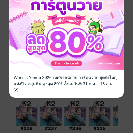
การ์ตูนญี่ปุ่น
ดรามา
สไลซ์ออฟไลฟ์
หมอ
ซีรีส์
K2 (รายตอน)
ประเภทไฟล์
pdf
วันที่วางขาย
15 สิงหาคม 2565
ความยาว
22 หน้า
ราคาปก
10 บาท
World's Y meb 2026 เทศกาลนิยาย การ์ตูนวาย สุดยิ่งใหญ่
แห่งปี ลดสุดฟิน สูงสุด 80% ตั้งแต่วันที่ 31 ก.ค. - 16 ส.ค.
เล่มอื่นๆ ในซีรีส์
69
ดูทั้งหมด