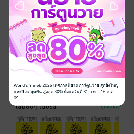
การ์ตูนญี่ปุ่น
แอกชัน
ตลก
โรงเรียน
นักเลง
ซีรีส์
คุโรมาตี้โรงเรียนคนบวม (รายตอน)
ประเภทไฟล์
pdf
วันที่วางขาย
29 กรกฎาคม 2565
ความยาว
14 หน้า
World's Y meb 2026 เทศกาลนิยาย การ์ตูนวาย สุดยิ่งใหญ่
ราคาปก
10 บาท
แห่งปี ลดสุดฟิน สูงสุด 80% ตั้งแต่วันที่ 31 ก.ค. - 16 ส.ค.
69
เล่มอื่นๆ ในซีรีส์
ดูทั้งหมด