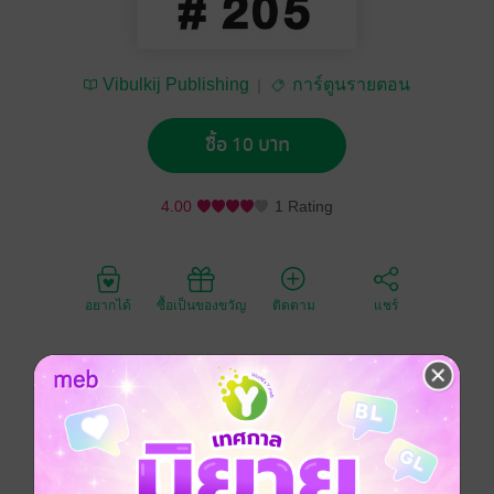
Vibulkij Publishing
การ์ตูนรายตอน
ซื้อ 10 บาท
4.00
1 Rating
อยากได้
ซื้อเป็นของขวัญ
ติดตาม
แชร์
พบกับเรื่องราวสุดเข้มข้นในรั้วโรงเรียนเด็กเลวอันดับหนึ่ง
ของญี่ปุ่น ที่รวบรวมเหล่านักเลงเอาไว้มากมายหลายชนิด
การ์ตูนลูกผู้ชายเลือดเดือด ชั่วร้ายไม่มีใครเกิน โรงเรียน
มัธยมปลายคุโรมาตี้!!