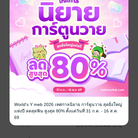
ด้วยเสียอีก
แค่ถูกดูดกลับไปในอดีตไม่นานมานี้....แค่สมัยรัชกาลที่ ๖
เอง รัชกาลที่ ๖...ร้อยกว่าปีก่อนอะนะ! โคตรจะนานเลย!!!
"น้องไม่ชอบเลยที่ต้องมาอยู่ในภพเช่นนี้ มันทำให้น้อง
กลัว...กลัวว่าน้องจะไม่สามารถอยู่รักกับท่านพี่ได้"
Girl love / Yuri
ซีรีส์
จันทร์เจ้าในหมู่ดาว
ประเภทไฟล์
pdf, epub
(สารบัญ)
วันที่วางขาย
12 กรกฎาคม 2565
World's Y meb 2026 เทศกาลนิยาย การ์ตูนวาย สุดยิ่งใหญ่
แห่งปี ลดสุดฟิน สูงสุด 80% ตั้งแต่วันที่ 31 ก.ค. - 16 ส.ค.
ความยาว
286 หน้า (≈ 43,556 คำ)
69
ราคาปก
159 บาท (ประหยัด 12%)