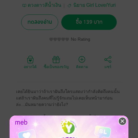
ดวงดาวสีน้ำเงิน
นิยาย Girl Love/Yuri
ทดลองอ่าน
ซื้อ 139 บาท
No Rating
อยากได้
ซื้อเป็นของขวัญ
ติดตาม
แชร์
เคยได้ยินมาว่าถ้าเราฝันถึงใครแสดงว่ากำลังคิดถึงคนนั้น
แต่ถ้าเราฝันถึงคนที่ไม่รู้จักแถมไม่เคยเห็นหน้ามาก่อน
ล่ะ...มันหมายความว่ายังไง?
ด้วยความแสนดื้อของหญิงสาวเมืองกรุงนั้นไปซนเปิดเข้า
ห้องที่ปิดตายมาช้านานของที่บ้านเข้า จึงเกิดเหตุการณ์
บางอย่างที่ไม่คาดฝัน เมื่ออยู่ดี ๆ ตัวเองก็กลายเป็นหญิงงาม
ใส่ชุดไทยเครื่องหน้าแต่งเต็มเช่นนี้แล้ว แถมยังพาเพื่อนมา