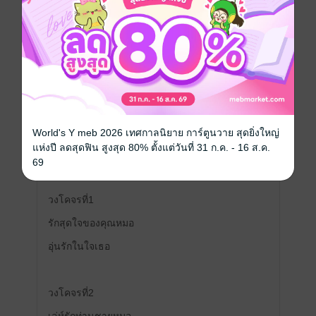
รีวิวทั้งหมด
หน้าที่ 1
แผนผังการอ่านนิยายของไรท์ สามารถอ่าน
แยกได้ ซึ่งทุกเรื่องของไรท์จะมีวงโคจรความ
World's Y meb 2026 เทศกาลนิยาย การ์ตูนวาย สุดยิ่งใหญ่
สัมพันธ์ที่เชื่อมต่อกัน อันนี้ไปแนวทางเพื่อรี้ดจะ
แห่งปี ลดสุดฟิน สูงสุด 80% ตั้งแต่วันที่ 31 ก.ค. - 16 ส.ค.
ตามหาพระรองของแต่ละเรื่อง 55555
69
วงโคจรที่1
รักสุดใจของคุณหมอ
อุ่นรักในใจเธอ
วงโคจรที่2