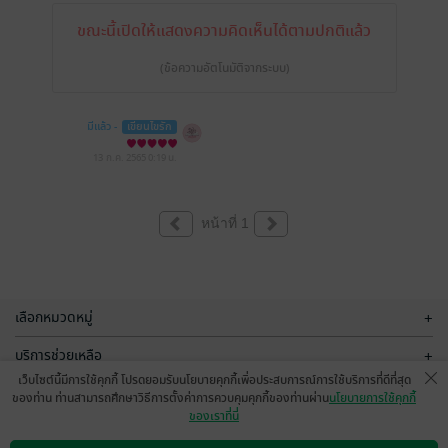
ขณะนี้เปิดให้แสดงความคิดเห็นได้ตามปกติแล้ว
(ข้อความอัตโนมัติจากระบบ)
มีแล้ว -
เขียนไขรัก
13 ก.ค. 2565
0:19 น.
หน้าที่ 1
เลือกหมวดหมู่
+
บริการช่วยเหลือ
+
เว็บไซต์นี้มีการใช้คุกกี้ โปรดยอมรับนโยบายคุกกี้เพื่อประสบการณ์การใช้บริการที่ดีที่สุด
เกี่ยวกับเรา
+
ของท่าน ท่านสามารถศึกษาวิธีการตั้งค่าการควบคุมคุกกี้ของท่านผ่าน
นโยบายการใช้คุกกี้
ของเราที่นี่
กลุ่มธุรกิจในเครือ
+