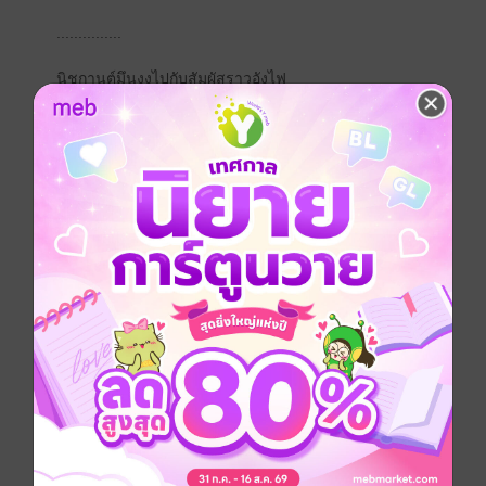
...............
นิชกานต์มึนงงไปกับสัมผัสราวอังไฟ
ยิ่งหล่อนไม่ห้ามปราม ดูว่าเขาจะยิ่งย่ามใจ
แรกทีเดียว จิรทีปต์ก็ไม่ได้คิดว่าอะไรๆจะไปไกลกว่าที่ตั้งใจ
ไว้
แต่พอเขาเข้าใกล้ ได้จูบ ได้แตะสัมผัสผิวเนียนนุ่ม สูดกลิ่น
กายหอมละมุนเข้าปอด และยังได้ลิ้มรสปากอิ่มนุ่มแสน
หวาน เขาก็เกิดเสียดายที่จะถอนปากถอนจมูกและมือที่
กำลังลูบสัมผัส
ทุกอย่างที่เกิดขึ้นและดำเนินไปอยู่เหนือความตั้งใจ
ร่างสูงแกร่งทาบทับร่างนุ่มละมุน โดยตัวเขาเองไม่คิดที่จะ
ผละออกห่างสักนาที
นิชกานต์ไม่ประท้วง ไม่ขัดขวางเขาสักอย่าง เมื่อเขา
ปลดเปลื้องอาภรณ์ที่หล่อนสวมอยู่ ซึ่งเป็นชุดอยู่กับบ้าน
ยาวกรอมเท้าหลวมๆ ออกจากตัว
ในความรู้สึกของนิชกานต์ หล่อนรู้แต่เพียงว่าเนื้อตัวกำลัง
จะละลายไปกับสัมผัสรุมร้อน แต่ก็อุตส่าห์มีอยู่ช่วงหนึ่ง ที่
หล่อนพอจะมีสติ คือเมื่อเขาผละออกห่าง เพื่อถอดเสื้อผ้า
ของเขาออกจากตัว