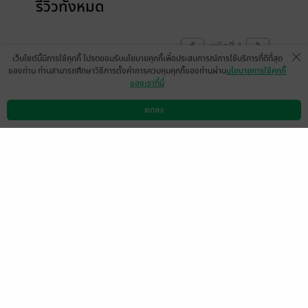
รีวิวทั้งหมด
หน้าที่ 1
เว็บไซต์นี้มีการใช้คุกกี้ โปรดยอมรับนโยบายคุกกี้เพื่อประสบการณ์การใช้บริการที่ดีที่สุด
ของท่าน ท่านสามารถศึกษาวิธีการตั้งค่าการควบคุมคุกกี้ของท่านผ่าน
นโยบายการใช้คุกกี้
ของเราที่นี่
ฝากหนังสือเสียงด้วยนะคะ
ตกลง
ดาวน์โหลดแอป
วิธีการใช้งาน
ติดต่อเรา
*โหลดผ่านแอพMebโดยตรง🔥promotionเพียง
🎀69฿ถูกกว่ากดซื้อผ่านAppleนร้าาา💌💝
**PROMOTION🔥 7Day🔥
มีแล้ว -
นิยายร้อยรัก
0
15 ก.ค. 2565
3:15 น.
LUKKLON
ชยธร เรดอีเดน
28 ก.ค. 2565
5:57 น.
23 ก.ค. 2565
7:29 น.