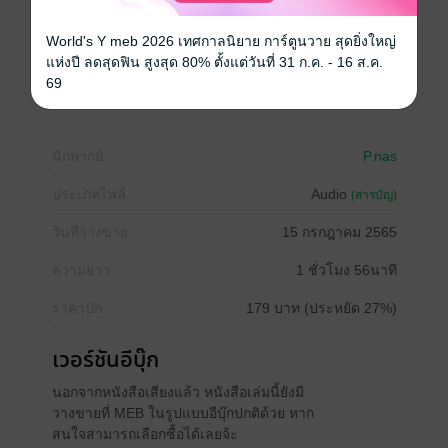
ไม่ทันที่หล่อนจะคิดการอะไรได้มากกว่าจ้องมองเรือนกาย
เปลือยของผู้ชาย ที่หล่อนคิดว่านี่เป็นครั้งแรกจริงๆที่ได้เห็น
World's Y meb 2026 เทศกาลนิยาย การ์ตูนวาย สุดยิ่งใหญ่
อย่างตื่นตะลึง เขาก็ได้แนบกายลงมาแล้ว
แห่งปี ลดสุดฟิน สูงสุด 80% ตั้งแต่วันที่ 31 ก.ค. - 16 ส.ค.
69
นิยายเสียง
นักพากย์
P.nas
ประเภทไฟล์
Audio
(สารบัญ)
วันที่วางขาย
15 กรกฎาคม 2565
ความยาว
1 ชั่วโมง 56นาที
ราคาปก
179 บาท (ประหยัด 27%)
เวอร์ชันอีบุ๊ก
นอกจากหนังสือเสียงแล้ว หนังสือเล่มนี้ยังมี
วางขายที่ MEB ในรูปแบบอีบุ๊กปกติด้วย หาก
สนใจสามารถเลือกซื้อได้เลยจ้ะ