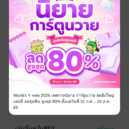
ผู้แข็งแกร่งไม่พอใจ โลหิตจะไหลเป็นสายน้ำ
หลินเฟิงผู้แข็งแกร่งถือกำเนิดในโลกใบใหม่ ถือกำเนิดจาก
ฟ้า เขาได้รับการถ่ายทอดวิทยายุทธ์อันน่าทึ่ง จักระพลังขั้น
เก้า สามารถทลายสวรรค์ และอยู่เหนือฟ้าอย่างหยิ่งทะนง
เหล่าขุ่นหนึ่งกา ท่วงทำนองแห่งความรู้สึก โลกที่บ้าคลั่ง
วีรบุรุษถือดาบท่องไปในใต้หล้า จิตใจที่องอาจกล้าหาญ
เหยียบย้ำไปยังท้องฟ้าที่เปื้อนเลือด"
หนังสือแปล
แฟนตาซี
ซีรีส์
เทพยุทธ์แห่งใต้หล้า
ประเภทไฟล์
pdf, epub
(สารบัญ)
วันที่วางขาย
21 กรกฎาคม 2565
World's Y meb 2026 เทศกาลนิยาย การ์ตูนวาย สุดยิ่งใหญ่
แห่งปี ลดสุดฟิน สูงสุด 80% ตั้งแต่วันที่ 31 ก.ค. - 16 ส.ค.
ความยาว
335 หน้า (≈ 58,589 คำ)
69
ราคาปก
229 บาท (ประหยัด 25%)
ดูทั้งหมด