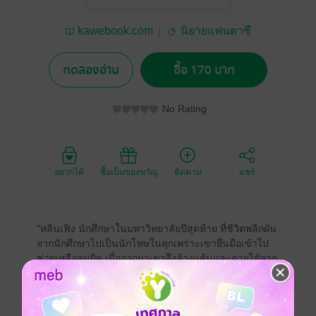
kawebook.com
นิยายแฟนตาซี
ทดลองอ่าน
ซื้อ 170 บาท
No Rating
อยากได้
ซื้อเป็นของขวัญ
ติดตาม
แชร์
"หลินเฟิง นักศึกษาในมหาวิทยาลัยปีสุดท้าย ที่ชีวิตพลิกผัน
จากนักศึกษาไปเป็นนักโทษในคุกเพราะเขายื่นมือเข้าไป
ช่วยเหลือคนผิด เมื่อออกมาเขาจึงล้างแค้นและตายได้จาก
โลกเดิมไป เขามาเกิดใหม่ในร่างของชายผู้อ่อนแอ ณ ทวีป
เก้าสวรรค์ ที่นี่ผู้มีทักษะยุทธ์จะถูกยกย่องให้ความเคารพ ผู้
อ่อนแอเป็นแค่คนธรรมดาที่ไม่มีค่าต้องถูกข่มเหงรังแก เมื่อ