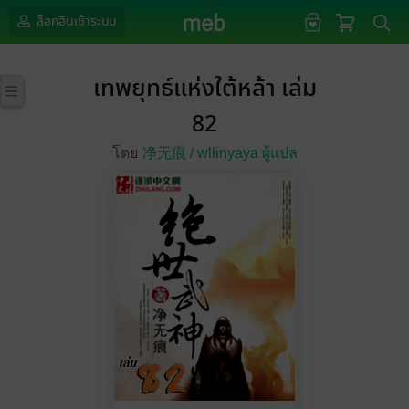
ล็อกอินเข้าระบบ
เทพยุทธ์แห่งใต้หล้า เล่ม
82
โดย
净无痕 /
wllinyaya ผู้แปล