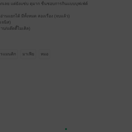
กเลย แต่ยังแซ่บ ดุมาก ชื่นชอบการกินแบบบุฟเฟ่ต์
่อ่านแยกได้ มีทั้งหมด สองเรื่อง (จบแล้ว)
อเจนิส)
าบ/แด๊ดดี้ไมเคิล)
โรแมนติก
มาเฟีย
หมอ