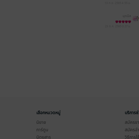
13 ก.ย. 2565
4:55 น.
มุกนิล
23 ก.ค. 2565
0:27 น.
เลือกหมวดหมู่
บริการช
นิยาย
สมัครขาย
การ์ตูน
สมัครอ่
นิตยสาร
วิธีการใ