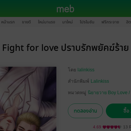
หน้าแรก
ขายดี
ใหม่มาแรง
มาใหม่
โปรโมชัน
ฟรีกระจาย
ฮิต
Fight for love ปราบรักพยัคฆ์ร้าย
โดย
lalinkiss
สำนักพิมพ์
Lalinkiss
หมวดหมู่
นิยายวาย Boy Love /
ทดลองอ่าน
ซื้
4.69
13 