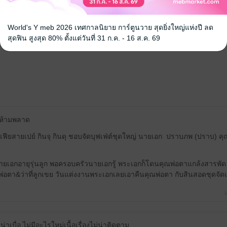
คุณสามารถ
เข้าสู่ระบบ
เพื่อแสดงความคิดเห็นได้จ้า
World's Y meb 2026 เทศกาลนิยาย การ์ตูนวาย สุดยิ่งใหญ่แห่งปี ลด
สุดฟิน สูงสุด 80% ตั้งแต่วันที่ 31 ก.ค. - 16 ส.ค. 69
 ห้ามพลาด
ฟียสายเปย์ กินจุ กินดุ ชอบจัดบุฟเฟ่ต์ชุดใหญ่ นายเอก ปราบภพ (ปราบ) ค
นายเอกอายุรุ่นลูก พอครอบครัวนายเอกรู้ พระเอกก็โดนคุณพ่อตาแกล้งสารพั
พ่อตา&ว่าที่ลูกเขย วันแต่งงานพระเอกเลยเอาคืนคุณพ่อตา กับสินสอดชุดจัด
3
งน่าเบื่อ ไม่มีอะไรใหม่เนื้อเรื่องไม่น่าติดตาม