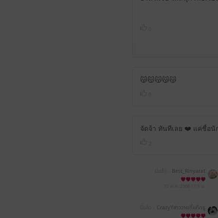
0
😽😽😽😽😽
0
จัดจ้า ทันทีเลย ❤️ แค่ชื่อน
2
มีแล้ว -
Best_Rinyarat
17 พ.ค. 2568
11:3 น.
มีแล้ว -
CrazyYสาววายที่แท้ทรู