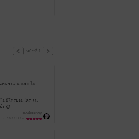
หน้าที่ 1
ุณหมอ แก่น แสบ ไม่
ด ไม่มีใครยอมใคร จน
เต็ม😂
บอกต่อนิยายy
 ต.ค. 2565
12:34 น.