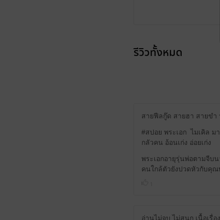
รีวิวทั้งหมด
สายฟีลกู๊ด สายฮา สายขำ
#สปอย พระเอก ไมเคิล มาเ
กลัวคน อ้อนเก่ง อ่อยเก่ง
พระเอกอายุรุ่นพ่อตามจีบ
คนใกล้ตัวยังปวดหัวกับคุณ
1
อ่านไม่จบ ไม่สนุก เนื้อเรื่อ