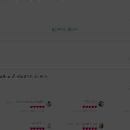
ดู 2 ความเห็นย่อย
2
ักเขียน เก็บทันที FC จ๊ะ 🤟🤟
2
Petchaya
มีแล้ว -
เรียกเหมียวๆเดี๋ยวก็มา
23 ต.ค. 2565
3:19 น.
29 ก.ย. 2565
7:25 น.
16 ก
aim4955
มีแล้ว -
annysukanya