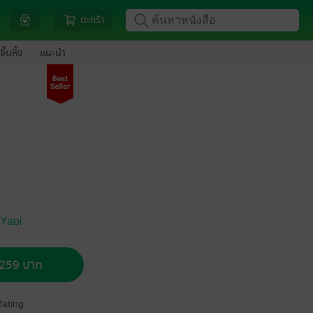
ตะกร้า
ขึ้นหิ้ง
แนะนำ
 Yaoi
อ 259 บาท
Rating