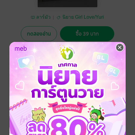
ลาร์มัว
นิยาย Girl Love/Yuri
ทดลองอ่าน
ซื้อ 39 บาท
No Rating
อยากได้
ซื้อเป็นของขวัญ
ติดตาม
แชร์
... เรามักจะซ่อนใครสักคน
ไว้ในบทเพลงสักเพลงเสมอ …
Girl love / Yuri
โรแมนติก
รักต่างวัย