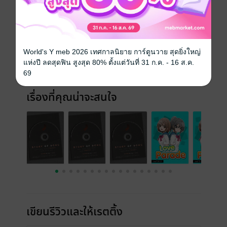
ประเภทไฟล์
pdf, epub
(สารบัญ)
วันที่วางขาย
18 กรกฎาคม 2565
ความยาว
71 หน้า (≈ 15,819 คำ)
World's Y meb 2026 เทศกาลนิยาย การ์ตูนวาย สุดยิ่งใหญ่
แห่งปี ลดสุดฟิน สูงสุด 80% ตั้งแต่วันที่ 31 ก.ค. - 16 ส.ค.
ราคาปก
99 บาท (ประหยัด 60%)
69
เรื่องที่คุณน่าจะสนใจ
เขียนรีวิวและให้เรตติ้ง