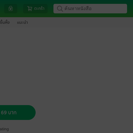
ตะกร้า
ขึ้นหิ้ง
แนะนำ
อ 69 บาท
ating