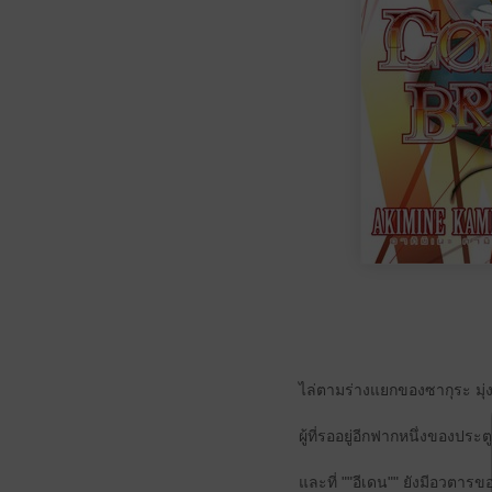
ไล่ตามร่างแยกของซากุระ มุ่งห
ผู้ที่รออยู่อีกฟากหนึ่งของประต
และที่ ""อีเดน"" ยังมีอวตารของ