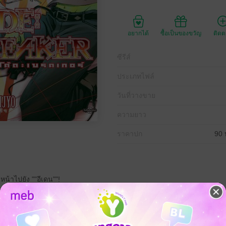
อยากได้
ซื้อเป็นของขวัญ
ติด
ซีรีส์
ประเภทไฟล์
วันที่วางขาย
ความยาว
ราคาปก
90 
น้าไปยัง ""อีเดน""!
ูนั้น จะเป็นศัตรูคู่อาฆาต หรือผู้เสียสละอันน่าเศร้า!?
ปีศาจร้าย ที่แม้แต่ 4 ผู้ก่อตั้งยังไม่อาจต่อกร----!?