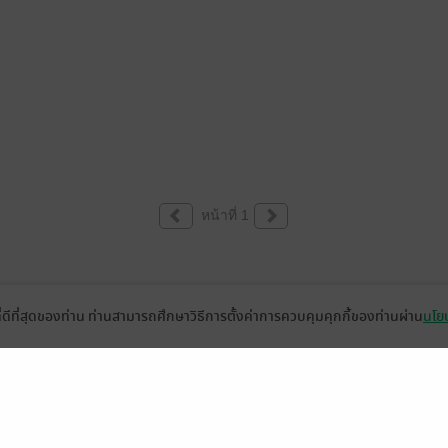
หน้าที่ 1
ที่ดีที่สุดของท่าน ท่านสามารถศึกษาวิธีการตั้งค่าการควบคุมคุกกี้ของท่านผ่าน
นโยบ
่วยเหลือ
เกี่ยวกับเรา
อีบุ๊ก
ข่าวสารและกิจกรรม
านหนังสือ
ติดต่อเรา
ช้งาน
in