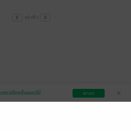
หน้าที่ 1
ายการใช้คุกกี้ของเราที่นี่
ตกลง
สมัครขายอีบุ๊ก
วิธีการใช้งาน
ติดต่อเรา
กลุ่มธุรกิจในเครือ
Central
OfficeMate
B2S
Power Buy