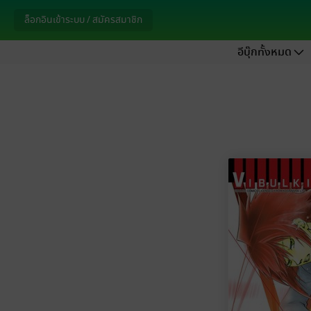
ล็อกอินเข้าระบบ / สมัครสมาชิก
อีบุ๊กทั้งหมด