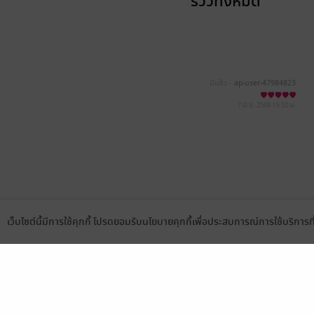
รีวิวทั้งหมด
มีแล้ว -
ap-user-47984823
7 มิ.ย. 2569
15:52 น.
เว็บไซต์นี้มีการใช้คุกกี้ โปรดยอมรับนโยบายคุกกี้เพื่อประสบการณ์การใช้บริการ
Language
ดาวน์โหลดแอป
เลือกหมวดหมู่
บริการช
นิยาย
สมัครขาย
การ์ตูน
สมัครอ่
นิตยสาร
วิธีการใ
ทั่วไป
meb co